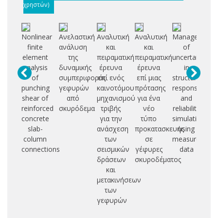
χρηστών)
Nonlinear
Ανελαστική
Αναλυτική
Αναλυτική
Management
finite
ανάλυση
και
και
of
γρ
element
της
πειραματική
πειραματική
uncertainties
στ
analysis
δυναμικής
έρευνα
έρευνα
in
υ
of
συμπεριφοράς
επί ενός
επί μιας
structural
κα
punching
γεφυρών
καινοτόμου
πρότασης
response
γ
shear of
από
μηχανισμού
για ένα
and
reinforced
σκυρόδεμα
τριβής
νέο
reliability
β
concrete
για την
τύπο
simulations
δι
slab-
ανάσχεση
προκατασκευής
using
π
column
των
σε
measured
connections
σεισμικών
γέφυρες
data
δράσεων
σκυροδέματος
και
μετακινήσεων
των
γεφυρών