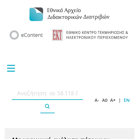
A-
A0
A+
|
EN