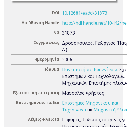
DOI
10.12681/eadd/31873
Διεύθυνση Handle
http://hdl.handle.net/10442/h
ND
31873
Συγγραφέας
Δροσόπουλος, Γεώργιος (Πα
Α.)
Ημερομηνία
2006
Ίδρυμα
Πανεπιστήμιο Ιωαννίνων
. Σχ
Επιστημών και Τεχνολογιών.
Μηχανικών Επιστήμης Υλικώ
Εξεταστική επιτροπή
Μασσαλάς Χρήστος
Επιστημονικό πεδίο
Επιστήμες Μηχανικού και
Τεχνολογία
➨
Μηχανική Υλι
Λέξεις-κλειδιά
Γέφυρες; Τοξωτές πέτρινες γέ
Πέτρινες κατασκευές; Μοντέλ