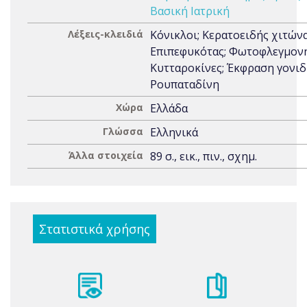
Βασική Ιατρική
Λέξεις-κλειδιά
Κόνικλοι; Κερατοειδής χιτώνα
Επιπεφυκότας; Φωτοφλεγμονή
Κυτταροκίνες; Έκφραση γονιδ
Ρουπαταδίνη
Χώρα
Ελλάδα
Γλώσσα
Ελληνικά
Άλλα στοιχεία
89 σ., εικ., πιν., σχημ.
Στατιστικά χρήσης