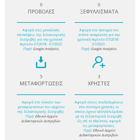
0
0
ΠΡΟΒΟΛΕΣ
ΞΕΦΥΛΛΙΣΜΑΤΑ
Αφορά στις μοναδικές
Αφορά στο άνοιγμα του
επισκέψεις της διδακτορικής
online αναγνώστη για την
διατριβής για την χρονική
χρονική περίοδο 07/2018 -
περίοδο 07/2018 - 07/2023.
07/2023.
Πηγή:
Google Analytics
.
Πηγή:
Google Analytics
.
5
3
ΜΕΤΑΦΟΡΤΩΣΕΙΣ
ΧΡΗΣΤΕΣ
Αφορά στο σύνολο των
Αφορά στους συνδεδεμένους
μεταφορτώσων του αρχείου
στο σύστημα χρήστες οι
της διδακτορικής διατριβής.
οποίοι έχουν αλληλεπιδράσει
Πηγή:
Εθνικό Αρχείο
με τη διδακτορική διατριβή.
Διδακτορικών Διατριβών
.
Ως επί το πλείστον, αφορά
τις μεταφορτώσεις.
Πηγή:
Εθνικό Αρχείο
Διδακτορικών Διατριβών
.