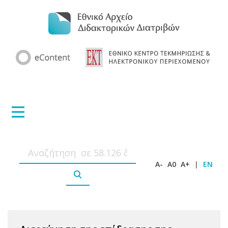
A-
A0
A+
|
EN