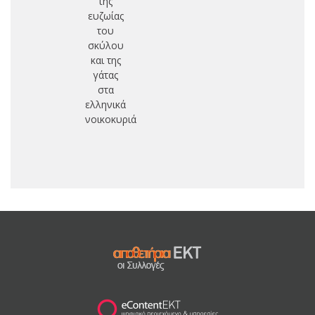
της
π
ευζωίας
π
του
σκύλου
δι
και της
γάτας
φ
στα
ελληνικά
αυ
νοικοκυριά