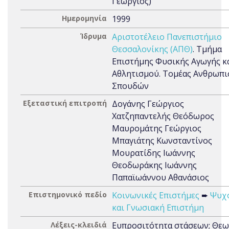
Γεώργιος)
Ημερομηνία
1999
Ίδρυμα
Αριστοτέλειο Πανεπιστήμιο
Θεσσαλονίκης (ΑΠΘ)
. Τμήμα
Επιστήμης Φυσικής Αγωγής κ
Αθλητισμού. Τομέας Ανθρωπι
Σπουδών
Εξεταστική επιτροπή
Δογάνης Γεώργιος
Χατζηπαντελής Θεόδωρος
Μαυρομάτης Γεώργιος
Μπαγιάτης Κωνσταντίνος
Μουρατίδης Ιωάννης
Θεοδωράκης Ιωάννης
Παπαϊωάννου Αθανάσιος
Επιστημονικό πεδίο
Κοινωνικές Επιστήμες
➨
Ψυχ
και Γνωσιακή Επιστήμη
Λέξεις-κλειδιά
Ευπροσιτότητα στάσεων; Θεω