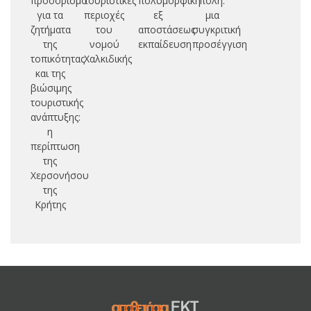
προοορισμό
τουριστικές
πολυμορφική
πόλη:
για τα
περιοχές
εξ
μια
αθ
ζητήματα
του
αποστάσεως
συγκριτική
το
της
νομού
εκπαίδευση
προσέγγιση
τοπικότητας
Χαλκιδικής
και της
βιώσιμης
τουριστικής
ανάπτυξης:
η
περίπτωση
της
Χερσονήσου
της
Κρήτης