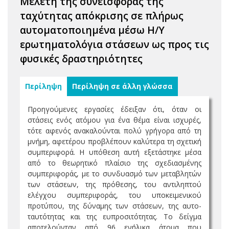
Μελέτη της συνεισφοράς της
ταχύτητας απόκρισης σε πλήρως
αυτοματοποιημένα μέσω Η/Υ
ερωτηματολόγια στάσεων ως προς τις
φυσικές δραστηριότητες
Περίληψη
Περίληψη σε άλλη γλώσσα
Προηγούμενες εργασίες έδειξαν ότι, όταν οι
στάσεις ενός ατόμου για ένα θέμα είναι ισχυρές,
τότε αφενός ανακαλούνται πολύ γρήγορα από τη
μνήμη, αφετέρου προβλέπουν καλύτερα τη σχετική
συμπεριφορά. Η υπόθεση αυτή εξετάστηκε μέσα
από το θεωρητικό πλαίσιο της σχεδιασμένης
συμπεριφοράς, με το συνδυασμό των μεταβλητών
των στάσεων, της πρόθεσης, του αντιληπτού
ελέγχου συμπεριφοράς, του υποκειμενικού
προτύπου, της δύναμης των στάσεων, της αυτο-
ταυτότητας και της ευπροσιτότητας. Το δείγμα
αποτελούνταν από 96 ενήλικα άτομα που