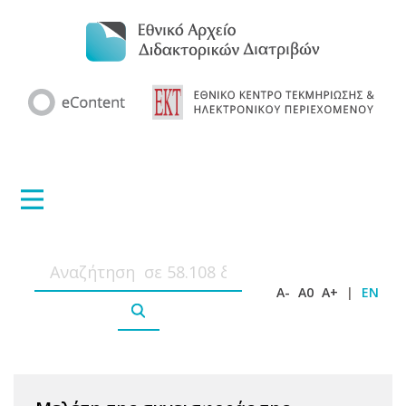
A-
A0
A+
|
EN