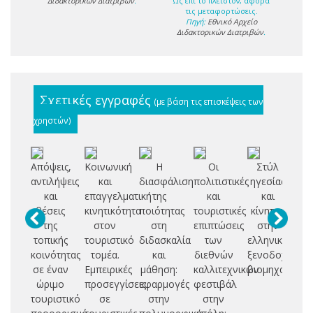
Διδακτορικών Διατριβών
.
Ως επί το πλείστον, αφορά
τις μεταφορτώσεις.
Πηγή:
Εθνικό Αρχείο
Διδακτορικών Διατριβών
.
Σχετικές εγγραφές
(με βάση τις επισκέψεις των
χρηστών)
Απόψεις,
Κοινωνική
Η
Οι
Στύλ
Ερ
αντιλήψεις
και
διασφάλιση
πολιτιστικές
ηγεσίας
πα
και
επαγγελματική
της
και
και
ερ
θέσεις
κινητικότητα
ποιότητας
τουριστικές
κίνητρα
ικ
της
στον
στη
επιπτώσεις
στην
τοπικής
τουριστικό
διδασκαλία
των
ελληνική
π
κοινότητας
τομέα.
και
διεθνών
ξενοδοχειακή
α
σε έναν
Εμπειρικές
μάθηση:
καλλιτεχνικών
βιομηχανία
σ
ώριμο
προσεγγίσεις
εφαρμογές
φεστιβάλ
α
τουριστικό
σε
στην
στην
ξε