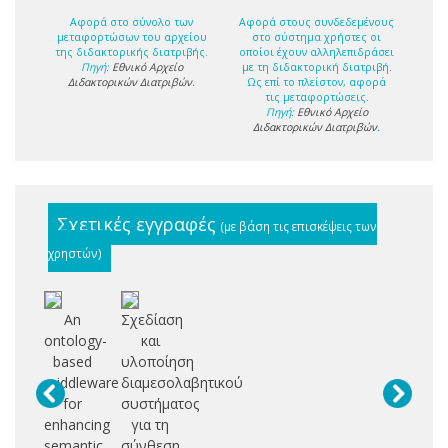
Αφορά στο σύνολο των
Αφορά στους συνδεδεμένους
μεταφορτώσων του αρχείου
στο σύστημα χρήστες οι
της διδακτορικής διατριβής.
οποίοι έχουν αλληλεπιδράσει
Πηγή:
Εθνικό Αρχείο
με τη διδακτορική διατριβή.
Διδακτορικών Διατριβών
.
Ως επί το πλείστον, αφορά
τις μεταφορτώσεις.
Πηγή:
Εθνικό Αρχείο
Διδακτορικών Διατριβών
.
Σχετικές εγγραφές
(με βάση τις επισκέψεις των
χρηστών)
An
Σχεδίαση
ontology-
και
based
υλοποίηση
middleware
διαμεσολαβητικού
for
συστήματος
enhancing
για τη
semantic
σύνθεση