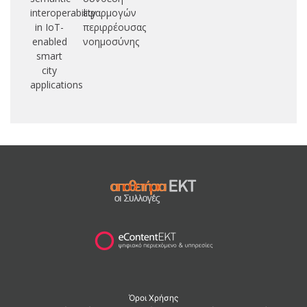
interoperability
εφαρμογών
in IoT-
περιρρέουσας
enabled
νοημοσύνης
smart
city
applications