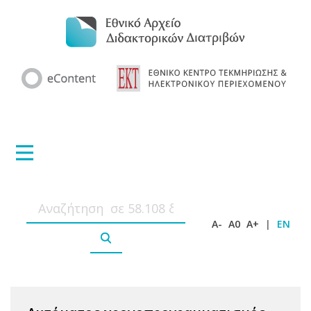
A-
A0
A+
|
EN