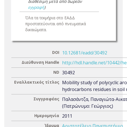
διαθέσιμη μετά από δωρεάν
εγγραφή
)
Όλα τα τεκμήρια στο ΕΑΔΔ
προστατεύονται από πνευματικά
δικαιώματα.
DOI
10.12681/eadd/30492
Διεύθυνση Handle
http://hdl.handle.net/10442/h
ND
30492
Εναλλακτικός τίτλος
Mobility study of polycyclic ar
hydrocarbons residues in soil 
Συγγραφέας
Παλασάντζα, Παναγιώτα-Αικα
(Πατρώνυμο: Γεώργιος)
Ημερομηνία
2011
Ίδρυμα
Αριστοτέλειο Πανεπιστήμιο