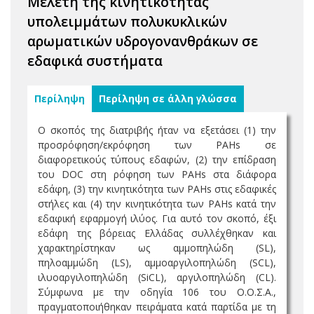
Μελέτη της κινητικότητας
υπολειμμάτων πολυκυκλικών
αρωματικών υδρογονανθράκων σε
εδαφικά συστήματα
Περίληψη
Περίληψη σε άλλη γλώσσα
Ο σκοπός της διατριβής ήταν να εξετάσει (1) την
προσρόφηση/εκρόφηση των PAHs σε
διαφορετικούς τύπους εδαφών, (2) την επίδραση
του DOC στη ρόφηση των PAHs στα διάφορα
εδάφη, (3) την κινητικότητα των PAHs στις εδαφικές
στήλες και (4) την κινητικότητα των PAHs κατά την
εδαφική εφαρμογή ιλύος. Για αυτό τον σκοπό, έξι
εδάφη της βόρειας Ελλάδας συλλέχθηκαν και
χαρακτηρίστηκαν ως αμμοπηλώδη (SL),
πηλοαμμώδη (LS), αμμοαργιλοπηλώδη (SCL),
ιλυοαργιλοπηλώδη (SiCL), αργιλοπηλώδη (CL).
Σύμφωνα με την οδηγία 106 του Ο.Ο.Σ.Α.,
πραγματοποιήθηκαν πειράματα κατά παρτίδα με τη