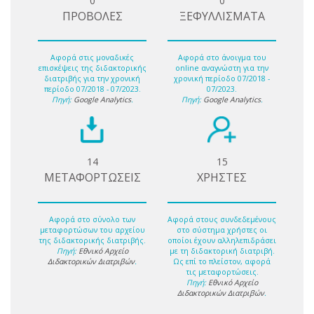
0
0
ΠΡΟΒΟΛΕΣ
ΞΕΦΥΛΛΙΣΜΑΤΑ
Αφορά στις μοναδικές
Αφορά στο άνοιγμα του
επισκέψεις της διδακτορικής
online αναγνώστη για την
διατριβής για την χρονική
χρονική περίοδο 07/2018 -
περίοδο 07/2018 - 07/2023.
07/2023.
Πηγή:
Google Analytics
.
Πηγή:
Google Analytics
.
14
15
ΜΕΤΑΦΟΡΤΩΣΕΙΣ
ΧΡΗΣΤΕΣ
Αφορά στο σύνολο των
Αφορά στους συνδεδεμένους
μεταφορτώσων του αρχείου
στο σύστημα χρήστες οι
της διδακτορικής διατριβής.
οποίοι έχουν αλληλεπιδράσει
Πηγή:
Εθνικό Αρχείο
με τη διδακτορική διατριβή.
Διδακτορικών Διατριβών
.
Ως επί το πλείστον, αφορά
τις μεταφορτώσεις.
Πηγή:
Εθνικό Αρχείο
Διδακτορικών Διατριβών
.