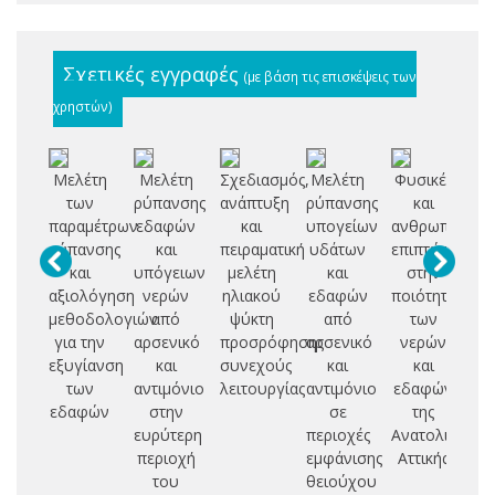
Σχετικές εγγραφές
(με βάση τις επισκέψεις των
χρηστών)
Μελέτη
Μελέτη
Σχεδιασμός,
Μελέτη
Φυσικές
Βι
των
ρύπανσης
ανάπτυξη
ρύπανσης
και
αφ
παραμέτρων
εδαφών
και
υπογείων
ανθρωπογενε
φ
ρύπανσης
και
πειραματική
υδάτων
επιπτώσεις
και
υπόγειων
μελέτη
και
στην
τα
αξιολόγηση
νερών
ηλιακού
εδαφών
ποιότητα
απ
μεθοδολογιών
από
ψύκτη
από
των
για την
αρσενικό
προσρόφησης
αρσενικό
νερών
σ
εξυγίανση
και
συνεχούς
και
και
δ
των
αντιμόνιο
λειτουργίας
αντιμόνιο
εδαφών
ε
εδαφών
στην
σε
της
ευρύτερη
περιοχές
Ανατολικής
γ
περιοχή
εμφάνισης
Αττικής
επ
του
θειούχου
α