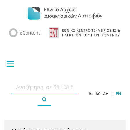
A-
A0
A+
|
EN