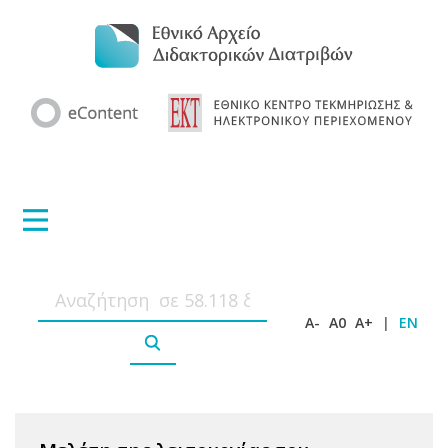
A-
A0
A+
|
EN