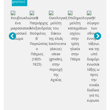
χρηστών)
Κουβουκλιώτικα:
Ο
Οικολογική
Επιδημιολογική
Η
ένα
Πατριάρχης
μελέτη
μελέτη
σύγκρουση
Σ
μικρασιατικό
Αλεξανδρείας
του
καταγμάτων
των
Δ
γλωσσικό
Θεόφιλος
δάκου
ισχίου
εθνικών
ιδίωμα
Β'
της ελιάς
στην
έννομων
Π
Παγκώστας
bactrocera
τρίτη
τάξεων
Ο
ο
(dacus)
ηλικία
και της
Ι
Πάτμιος
oleae
στην
υπό
(1805-
(gmelin),
Πάτρα
διαμόρφωση
Ε
1825)
στην
ενωσιακής
Π
περιοχή
τάξης ως
Θ
της
προς
Κ
Αχαΐας
την
ενιαία
διαδικασία
για τις
ευρωεκλογές