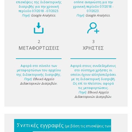
επισκέψεις της διδακτορικής
online αναγνώστη για την
διατριβής για την χρονική
χρονική περίοδο 07/2018 -
περίοδο 07/2018 - 07/2023.
07/2023.
Πηγή:
Google Analytics
.
Πηγή:
Google Analytics
.
2
3
ΜΕΤΑΦΟΡΤΩΣΕΙΣ
ΧΡΗΣΤΕΣ
Αφορά στο σύνολο των
Αφορά στους συνδεδεμένους
μεταφορτώσων του αρχείου
στο σύστημα χρήστες οι
της διδακτορικής διατριβής.
οποίοι έχουν αλληλεπιδράσει
Πηγή:
Εθνικό Αρχείο
με τη διδακτορική διατριβή.
Διδακτορικών Διατριβών
.
Ως επί το πλείστον, αφορά
τις μεταφορτώσεις.
Πηγή:
Εθνικό Αρχείο
Διδακτορικών Διατριβών
.
Σχετικές εγγραφές
(με βάση τις επισκέψεις των