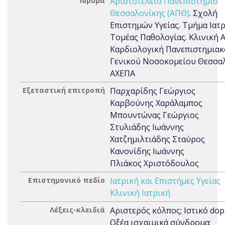
Ίδρυμα
Αριστοτέλειο Πανεπιστήμιο
Θεσσαλονίκης (ΑΠΘ)
. Σχολή
Επιστημών Υγείας. Τμήμα Ιατρ
Τομέας Παθολογίας. Κλινική Α
Καρδιολογική Πανεπιστημια
Γενικού Νοσοκομείου Θεσσα
ΑΧΕΠΑ
Εξεταστική επιτροπή
Παρχαρίδης Γεώργιος
Καρβούνης Χαράλαμπος
Μπουντώνας Γεώργιος
Στυλιάδης Ιωάννης
Χατζημιλτιάδης Σταύρος
Κανονίδης Ιωάννης
Πλιάκος Χριστόδουλος
Επιστημονικό πεδίο
Ιατρική και Επιστήμες Υγείας
Κλινική Ιατρική
Λέξεις-κλειδιά
Αριστερός κόλπος; Ιστικό dop
Οξέα ισχαιμικά σύνδρομα;