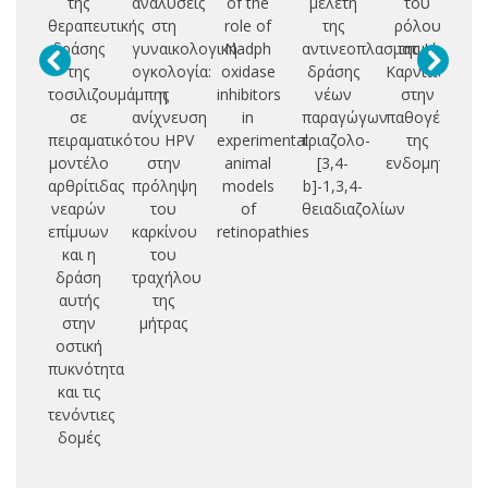
της
αναλύσεις
of the
μελέτη
του
Ε
θεραπευτικής
στη
role of
της
ρόλου
δράσης
γυναικολογική
Nadph
αντινεοπλασματικής
της L-
Α
της
ογκολογία:
oxidase
δράσης
Καρνιτίνης
Υ
τοσιλιζουμάμπης
η
inhibitors
νέων
στην
Ε
σε
ανίχνευση
in
παραγώγων
παθογένεια
Π
πειραματικό
του HPV
experimental
τριαζολο-
της
μοντέλο
στην
animal
[3,4-
ενδομητρίωση
Α
αρθρίτιδας
πρόληψη
models
b]-1,3,4-
νεαρών
του
of
θειαδιαζολίων
επίμυων
καρκίνου
retinopathies
και η
του
δράση
τραχήλου
αυτής
της
στην
μήτρας
οστική
πυκνότητα
και τις
τενόντιες
δομές