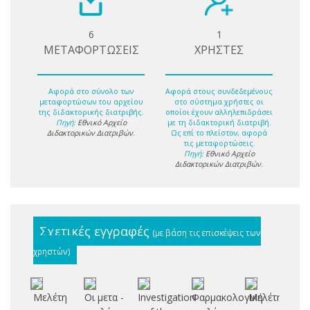
6
1
ΜΕΤΑΦΟΡΤΩΣΕΙΣ
ΧΡΗΣΤΕΣ
Αφορά στο σύνολο των
Αφορά στους συνδεδεμένους
μεταφορτώσων του αρχείου
στο σύστημα χρήστες οι
της διδακτορικής διατριβής.
οποίοι έχουν αλληλεπιδράσει
Πηγή:
Εθνικό Αρχείο
με τη διδακτορική διατριβή.
Διδακτορικών Διατριβών
.
Ως επί το πλείστον, αφορά
τις μεταφορτώσεις.
Πηγή:
Εθνικό Αρχείο
Διδακτορικών Διατριβών
.
Σχετικές εγγραφές
(με βάση τις επισκέψεις των
χρηστών)
Μελέτη
Οι μετα -
Investigation
Φαρμακολογική
Μελέτη