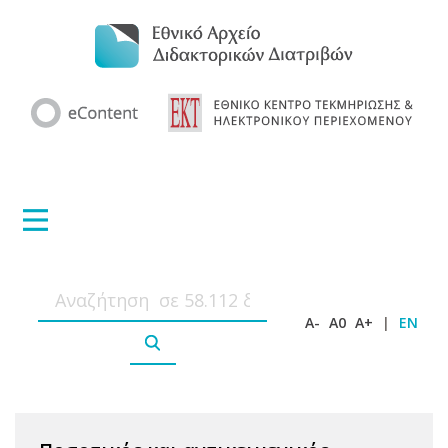
A-
A0
A+
|
EN