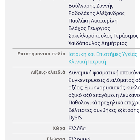
Βούλγαρης Ζαννής
Ροδολάκης Αλέξανδρος
Παυλάκη Αικατερίνη
Βλάχος Γεώργιος
Σακελλαρόπουλος Γεράσιμος
Χαϊδόπουλος Δημήτριος
Επιστημονικό πεδίο
Ιατρική και Επιστήμες Υγείας
Κλινική Ιατρική
Λέξεις-κλειδιά
Δυναμική φασματική απεικόνι
Συγκεντρώσεις διαλύματος ο
οξέος; Εμμηνορυσιακός κύκλο
οξικό οξύ επαγόμενη λεύκανσ
Παθολογικά τραχηλικά επιχρί
Βέλτιστες συνθήκες εξέτασης
DySIS
Χώρα
Ελλάδα
Γλώσσα
Ελληνικά