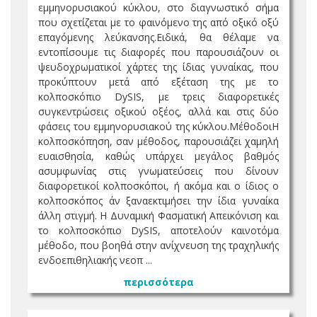
εμμηνορυσιακού κύκλου, στο διαγνωστικό σήμα
που σχετίζεται με το φαινόμενο της από οξικό οξύ
επαγόμενης λεύκανσης.Ειδικά, θα θέλαμε να
εντοπίσουμε τις διαφορές που παρουσιάζουν οι
ψευδοχρωματικοί χάρτες της ίδιας γυναίκας, που
προκύπτουν μετά από εξέταση της με το
κολποσκόπιο DySIS, με τρεις διαφορετικές
συγκεντρώσεις οξικού οξέος, αλλά και στις δύο
φάσεις του εμμηνορυσιακού της κύκλου.ΜέθοδοιΗ
κολποσκόπηση, σαν μέθοδος, παρουσιάζει χαμηλή
ευαισθησία, καθώς υπάρχει μεγάλος βαθμός
ασυμφωνίας στις γνωματεύσεις που δίνουν
διαφορετικοί κολποσκόποι, ή ακόμα και ο ίδιος ο
κολποσκόπος άν ξαναεκτιμήσει την ίδια γυναίκα
άλλη στιγμή. Η Δυναμική Φασματική Απεικόνιση και
το κολποσκόπιο DySIS, αποτελούν καινοτόμα
μέθοδο, που βοηθά στην ανίχνευση της τραχηλικής
ενδοεπιθηλιακής νεοπ ...
περισσότερα