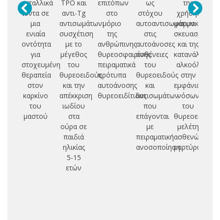
μεταλλικά
TPO και
επιτόπων
ως
της
ιδ
ιόντα σε
αντι-Tg
στο
στόχου
χρήσης
μια
αντισωμάτων:
μόριο
αυτοαντισωμάτων
φαρμακευτικ
δι
ενιαία
συσχέτιση
της
στις
σκευασμάτων
α
οντότητα
με το
ανθρώπινης
αυτοάνοσες
και της
για
μέγεθος
θυρεοσφαιρίνης:
ασθένειες
κατανάλωσης
στοχευμένη
του
πειραματικά
του
αλκοόλ
θεραπεία
θυρεοειδούς
πρότυπα
θυρεοειδούς
στην
τη
στον
και την
αυτοάνοσης
και
εμφάνιση
καρκίνο
απέκκριση
θυρεοειδίτιδας
αντισωμάτων
νόσων
Ε
του
ιωδίου
που
του
επ
μαστού
στα
επάγονται
θυρεοειδούς:
ούρα σε
με
μελέτη
παιδιά
πειραματική
ασθενών-
α
ηλικίας
ανοσοποίηση
μαρτύρων
5-15
τι
ετών
κα
α
επ