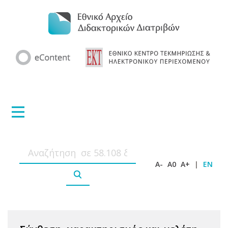
A-
A0
A+
|
EN