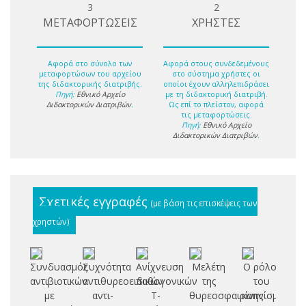
3
2
ΜΕΤΑΦΟΡΤΩΣΕΙΣ
ΧΡΗΣΤΕΣ
Αφορά στο σύνολο των
Αφορά στους συνδεδεμένους
μεταφορτώσων του αρχείου
στο σύστημα χρήστες οι
της διδακτορικής διατριβής.
οποίοι έχουν αλληλεπιδράσει
Πηγή:
Εθνικό Αρχείο
με τη διδακτορική διατριβή.
Διδακτορικών Διατριβών
.
Ως επί το πλείστον, αφορά
τις μεταφορτώσεις.
Πηγή:
Εθνικό Αρχείο
Διδακτορικών Διατριβών
.
Σχετικές εγγραφές
(με βάση τις επισκέψεις των
χρηστών)
Συνδυασμός
Συχνότητα
Ανίχνευση
Μελέτη
Ο ρόλος
Δι
αντιβιοτικών
αντιθυρεοειδικών
παθογονικών
της
του
απ
με
αντι-
Τ-
θυρεοσφαιρίνης
καπνίσματος,