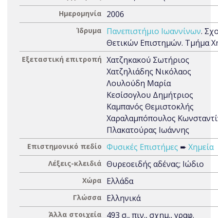
Ημερομηνία
2006
Ίδρυμα
Πανεπιστήμιο Ιωαννίνων
. Σχ
Θετικών Επιστημών. Τμήμα Χ
Εξεταστική επιτροπή
Χατζηκακού Σωτήριος
Χατζηλιάδης Νικόλαος
Λουλούδη Μαρία
Κεσίσογλου Δημήτριος
Καμπανός Θεμιστοκλής
Χαραλαμπόπουλος Κωνσταντί
Πλακατούρας Ιωάννης
Επιστημονικό πεδίο
Φυσικές Επιστήμες
➨
Χημεία
Λέξεις-κλειδιά
Θυρεοειδής αδένας; Ιώδιο
Χώρα
Ελλάδα
Γλώσσα
Ελληνικά
Άλλα στοιχεία
493 σ., πιν., σχημ., γραφ.