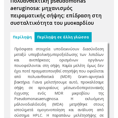
Πολυανθεκτική pseudomonas
aeruginosa: μηχανισμός
πειραματικής σήψης: επίδραση στη
συσταλτικότητα του μυοκαρδίου
Περίληψη
Περίληψη σε άλλη γλώσσα
Πρόσφατα στοιχεία υποδεικνύουν διασύνδεση
μεταξύ υπερβολικήςυπεροξείδωσης των λιπιδίων
και ανεπάρκειες ορισμένων οργάνων
πουοφείλονται στη σήψη. Καμία μελέτη όμως δεν
έχει ποτέ πραγματοποιηθεί στησήψη που οφείλεται
από πολυανθεκτικά (MDR) Gram-αρνητικά
βακτήρια. Γιανα μελετήσουμε αυτό, προκαλέσαμε
σήψη σε αρουραίους μέσωενδοπεριτοναϊκής
έγχυσης ενός MDR μικροβίου της
Pseudomonasaeruginosa. Η εκλυόμενη
μάλονοδιαλδεϋδη (MDA) μετρήθηκε στους
ιστούςμετά ομογενοποίηση και ανάλυση από
σύστημα HPLC. Η παραπάνω μελέτησήψης σε