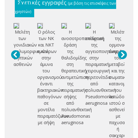
Σχετικές εγγραφές
(με βάση τις επισκέψεις των
χρηστών)
Μελέτη
Ο ρόλος
Η
Η
Μελέτη
Π
των
των ΝΚ
ανοσοτροποποιητική
επίδραση
της
γονιδιακών
και ΝΚΤ
δράση
της
ορμονικής
σ
πολυμορφισμών
κυττάρων
της
αγγειοποιητίνης-2
έκκρισης,
δ
σηπτικών
στην
θαλιδομίδης
στην
του
τ
ασθενών
άμυνα
στη
πειραματική
μεταβολισμο
του
θεραπευτική
χειρουργική
και της
υγ
οργανισμού
αντιμετώπιση
περιτονίτιδα
σωματικής
π
έναντι
της
από
κατανομής
βακτηριακών
πειραματικής
πολυανθεκτική
του
ελ
παθογόνων
σήψης
Pseudomonas
λιπώδους
π
σε
από
aeruginosa
ιστού σε
υ
μοντέλα
πολυανθεκτική
ασθενείς
κι
πειραματόζωων
Pseudomonas
με
με σήψη
aeruginosa
παχυσαρκία
ή
σακχαρώδη