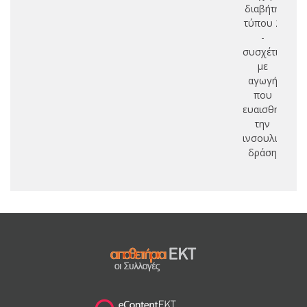
διαβήτη
τύπου 2
-
συσχέτιση
με
αγωγή
που
ευαισθητοποι
την
ινσουλινική
δράση