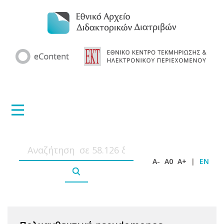
A-
A0
A+
|
EN