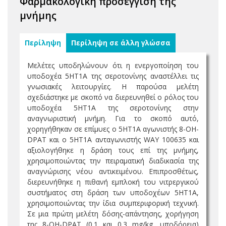
Φαρμακολογική προσέγγιση της
μνήμης
Περίληψη
Περίληψη σε άλλη γλώσσα
Μελέτες υποδηλώνουν ότι η ενεργοποίηση του
υποδοχέα 5ΗΤ1Α της σεροτονίνης αναστέλλει τις
γνωσιακές λειτουργίες. Η παρούσα μελέτη
σχεδιάστηκε με σκοπό να διερευνηθεί ο ρόλος του
υποδοχέα 5ΗΤ1Α της σεροτονίνης στην
αναγνωριστική μνήμη. Για το σκοπό αυτό,
χορηγήθηκαν σε επίμυες ο 5ΗΤ1Α αγωνιστής 8-OH-
DPAT και ο 5ΗΤ1Α ανταγωνιστής WAY 100635 και
αξιολογήθηκε η δράση τους επί της μνήμης,
χρησιμοποιώντας την πειραματική διαδικασία της
αναγνώρισης νέου αντικειμένου. Επιπροσθέτως,
διερευνήθηκε η πιθανή εμπλοκή του νιτρεργικού
συστήματος στη δράση των υποδοχέων 5ΗΤ1Α,
χρησιμοποιώντας την ίδια συμπεριφορική τεχνική.
Σε μια πρώτη μελέτη δόσης-απάντησης, χορήγηση
της 8-OH-DPAT (0.1 και 0.3 mg/kg, υποδόρεια)