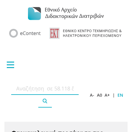
A-
A0
A+
|
EN