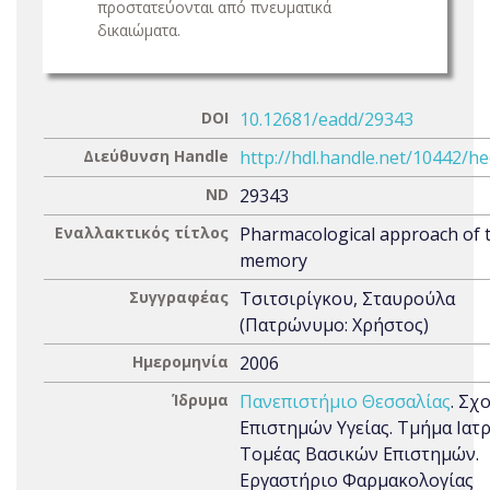
προστατεύονται από πνευματικά
δικαιώματα.
DOI
10.12681/eadd/29343
Διεύθυνση Handle
http://hdl.handle.net/10442/h
ND
29343
Εναλλακτικός τίτλος
Pharmacological approach of 
memory
Συγγραφέας
Τσιτσιρίγκου, Σταυρούλα
(Πατρώνυμο: Χρήστος)
Ημερομηνία
2006
Ίδρυμα
Πανεπιστήμιο Θεσσαλίας
. Σχ
Επιστημών Υγείας. Τμήμα Ιατρ
Τομέας Βασικών Επιστημών.
Εργαστήριο Φαρμακολογίας