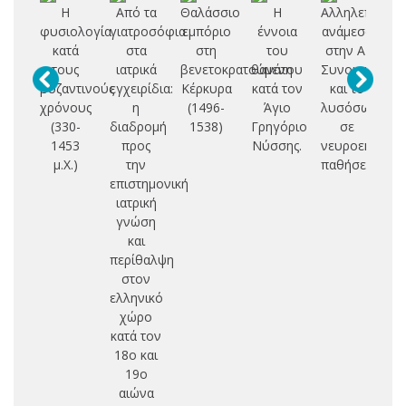
Η
Από τα
Θαλάσσιο
Η
Αλληλεπίδρα
Η 
φυσιολογία
γιατροσόφια
εμπόριο
έννοια
ανάμεσα
κατά
στα
στη
του
στην Α-
κο
τους
ιατρικά
βενετοκρατούμενη
θανάτου
Συνουκλεϊνη
φ
βυζαντινούς
εγχειρίδια:
Κέρκυρα
κατά τον
και το
χρόνους
η
(1496-
Άγιο
λυσόσωμα
π
(330-
διαδρομή
1538)
Γρηγόριο
σε
Βυ
1453
προς
Νύσσης.
νευροεκφυλισ
μ.Χ.)
την
παθήσεις
7
επιστημονική
ιατρική
γνώση
και
περίθαλψη
στον
ελληνικό
χώρο
κατά τον
18ο και
19ο
αιώνα