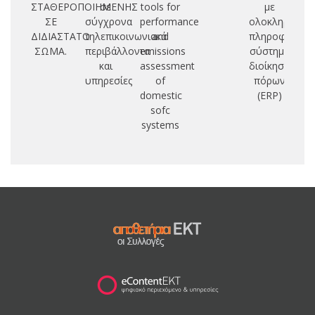
ΣΤΑΘΕΡΟΠΟΙΗΜΕΝΗΣ
σε
tools for
με
πλ
ΣΕ
σύγχρονα
performance
ολοκληρωμέν
ΔΙΔΙΑΣΤΑΤΟ
τηλεπικοινωνιακά
and
πληροφοριακ
ΣΩΜΑ.
περιβάλλοντα
emissions
σύστημα
και
assessment
διοίκησης
υπηρεσίες
of
πόρων
domestic
(ERP)
sofc
systems