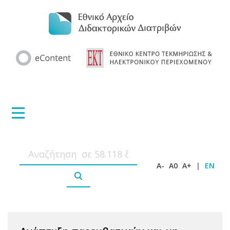
A-
A0
A+
|
EN