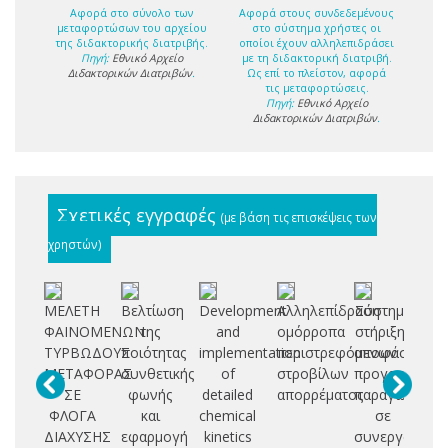
Αφορά στο σύνολο των
Αφορά στους συνδεδεμένους
μεταφορτώσων του αρχείου
στο σύστημα χρήστες οι
της διδακτορικής διατριβής.
οποίοι έχουν αλληλεπιδράσει
Πηγή:
Εθνικό Αρχείο
με τη διδακτορική διατριβή.
Διδακτορικών Διατριβών
.
Ως επί το πλείστον, αφορά
τις μεταφορτώσεις.
Πηγή:
Εθνικό Αρχείο
Διδακτορικών Διατριβών
.
Σχετικές εγγραφές
(με βάση τις επισκέψεις των
χρηστών)
ΜΕΛΕΤΗ
Βελτίωση
Development
Αλληλεπίδραση
Σύστημα
Αε
ΦΑΙΝΟΜΕΝΩΝ
της
and
ομόρροπα
στήριξης
ΤΥΡΒΩΔΟΥΣ
ποιότητας
implementation
περιστρεφόμενων
αποφάσεων
υ
ΜΕΤΑΦΟΡΑΣ
συνθετικής
of
στροβίλων
προγραμματι
α
ΣΕ
φωνής
detailed
απορρέματος
παραγωγής
μ
ΦΛΟΓΑ
και
chemical
σε
τ
ΔΙΑΧΥΣΗΣ
εφαρμογή
kinetics
συνεργασία