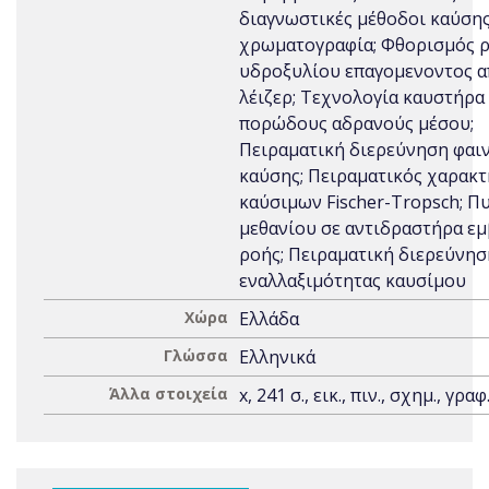
διαγνωστικές μέθοδοι καύσης
χρωματογραφία; Φθορισμός ρ
υδροξυλίου επαγομενοντος 
λέιζερ; Τεχνολογία καυστήρα
πορώδους αδρανούς μέσου;
Πειραματική διερεύνηση φαι
καύσης; Πειραματικός χαρακ
καύσιμων Fischer-Tropsch; 
μεθανίου σε αντιδραστήρα ε
ροής; Πειραματική διερεύνησ
εναλλαξιμότητας καυσίμου
Χώρα
Ελλάδα
Γλώσσα
Ελληνικά
Άλλα στοιχεία
x, 241 σ., εικ., πιν., σχημ., γραφ