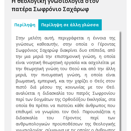
Η θεολογική γνωσιολογία στον
πατέρα Σωφρόνιο Σαχάρωφ
Περίληψη
Περίληψη σε άλλη γλώσσα
Στην μελέτη αυτή, περιγράφεται η έννοια της
γνώσεως καθεαυτήν, στην οποία ο Γέροντας
Σωφρόνιος Σαχαρώφ διακρίνει δυο επίπεδα, από
την μια μεριά την επιστημονική γνώση, η οποία
είναι νοητική θεωρητική εργασία και ασχολείται με
την θεωρητική γνώση του Θεού και από την άλλη
μεριά, την πνευματική γνώση, η οποία είναι
βιωματική, εμπειρική, και την χαρίζει ο Θεός στον
πιστό διά μέσου της κοινωνίας με τον Θεό.
αναλύεται η διδασκαλία του πατρός Σωφρονίου
περί των δογμάτων της Ορθοδόξου Εκκλησίας, στα
οποία θα πρέπει να πιστεύει κάθε άνθρωπος που
επιθυμεί να γνωρίσει τον Θεό. Παρουσιάζεται η
διδασκαλία του Γέροντος περί των
ανθρωπολογικών προϋποθέσεων της θεολογικής
γνωσιολογίας, σύμφωνα με τις οποίες ο άνθρωπος