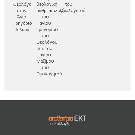
Θεολόγο
θεολογική
του
Δ
στον
ανθρωπολογία
Ομολογητού
Άγιο
του
Γρηγόριο
αγίου
Παλαμά
Γρηγορίου
του
Θεολόγου
και του
αγίου
Μαξίμου
του
Ομολογητού.