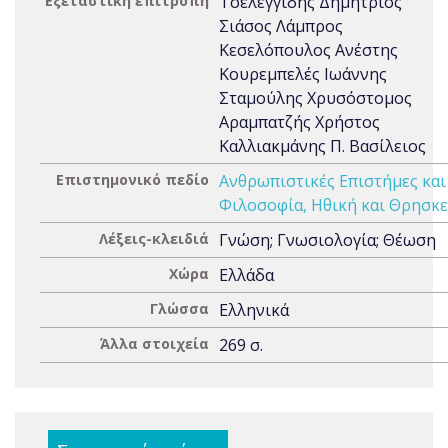
Εξεταστική επιτροπή
Τσελεγγίδης Δημήτριος
Σιάσος Λάμπρος
Κεσελόπουλος Ανέστης
Κουρεμπελές Ιωάννης
Σταμούλης Χρυσόστομος
Αραμπατζής Χρήστος
Καλλιακμάνης Π. Βασίλειος
Επιστημονικό πεδίο
Ανθρωπιστικές Επιστήμες και
Φιλοσοφία, Ηθική και Θρησκε
Λέξεις-κλειδιά
Γνώση; Γνωσιολογία; Θέωση
Χώρα
Ελλάδα
Γλώσσα
Ελληνικά
Άλλα στοιχεία
269 σ.