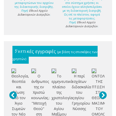
μεταφορτώσων του αρχείου
στο σύστημα χρήστες οι
της διδακτορικής διατριβής.
οποίοι έχουν αλληλεπιδράσει
Πηγή:
Εθνικό Αρχείο
με τη διδακτορική διατριβή.
Διδακτορικών Διατριβών
.
Ως επί το πλείστον, αφορά
τις μεταφορτώσεις.
Πηγή:
Εθνικό Αρχείο
Διδακτορικών Διατριβών
.
Σχετικές εγγραφές
(με βάση τις επισκέψεις των
χρηστών)
Θεολογία,
Ο
Το
Η περί
ΟΝΤΟΛΟΓΙΑ
θεοπτία
άνθρωπος
ερμηνευτικό
εσχάτων
ΤΗΣ
σ
και
της εν
πλαίσιο
διδασκαλία
ΠΤΩΣΗΣ
θέωση:
Χριστώ
της
του
ΣΤΗ
α
από τον
κοινωνίας.:
χριστολογίας
αγίου
ΘΕΟΛΟΓΙΑ
κα
Άγιο
"Μετοχή
του
Γρηγορίου
ΜΑΞΙΜΟΥ
Συμεών
Θεού"
Αγίου
Νύσσης
ΤΟΥ
Ι
τον Νέο
στη
Μαξίμου
ΟΜΟΛΟΓΗΤΟ