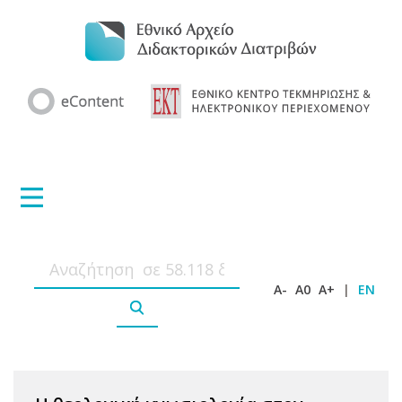
A-
A0
A+
|
EN