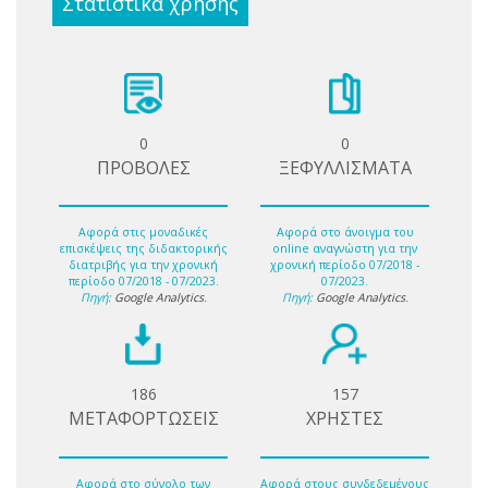
Στατιστικά χρήσης
0
0
ΠΡΟΒΟΛΕΣ
ΞΕΦΥΛΛΙΣΜΑΤΑ
Αφορά στις μοναδικές
Αφορά στο άνοιγμα του
επισκέψεις της διδακτορικής
online αναγνώστη για την
διατριβής για την χρονική
χρονική περίοδο 07/2018 -
περίοδο 07/2018 - 07/2023.
07/2023.
Πηγή:
Google Analytics
.
Πηγή:
Google Analytics
.
186
157
ΜΕΤΑΦΟΡΤΩΣΕΙΣ
ΧΡΗΣΤΕΣ
Αφορά στο σύνολο των
Αφορά στους συνδεδεμένους