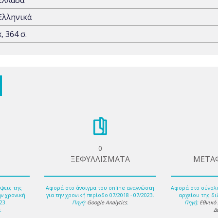
Ελλάδα
Ελληνικά
x, 364 σ.
0
ΞΕΦΥΛΛΙΣΜΑΤΑ
ΜΕΤΑ
ψεις της
Αφορά στο άνοιγμα του online αναγνώστη
Αφορά στο σύνολ
ην χρονική
για την χρονική περίοδο 07/2018 - 07/2023.
αρχείου της δι
23.
Πηγή:
Google Analytics
.
Πηγή:
Εθνικό
s
.
Δ