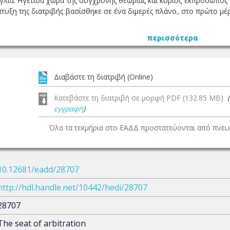
γγλία. Ηγέτιδα χώρα της σύγχρονης θεωρίας και κύριος εκπρόσωπος τ
τυξη της διατριβής βασίσθηκε σε ένα διμερές πλάνο, στο πρώτο μέ
περισσότερα
Διαβάστε τη διατριβή (Online)
Κατεβάστε τη διατριβή σε μορφή PDF (132.85 MB)
εγγραφή
)
Όλα τα τεκμήρια στο ΕΑΔΔ προστατεύονται από πνευμ
10.12681/eadd/28707
http://hdl.handle.net/10442/hedi/28707
28707
The seat of arbitration