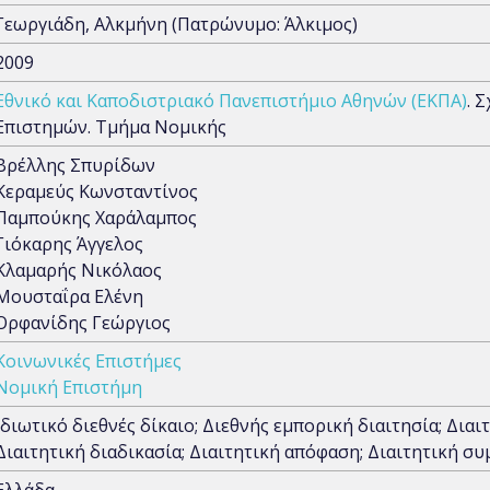
Γεωργιάδη, Αλκμήνη (Πατρώνυμο: Άλκιμος)
2009
Εθνικό και Καποδιστριακό Πανεπιστήμιο Αθηνών (ΕΚΠΑ)
. 
Επιστημών. Τμήμα Νομικής
Βρέλλης Σπυρίδων
Κεραμεύς Κωνσταντίνος
Παμπούκης Χαράλαμπος
Γιόκαρης Άγγελος
Κλαμαρής Νικόλαος
Μουσταΐρα Ελένη
Ορφανίδης Γεώργιος
Κοινωνικές Επιστήμες
Νομική Επιστήμη
Ιδιωτικό διεθνές δίκαιο; Διεθνής εμπορική διαιτησία; Διαιτ
Διαιτητική διαδικασία; Διαιτητική απόφαση; Διαιτητική 