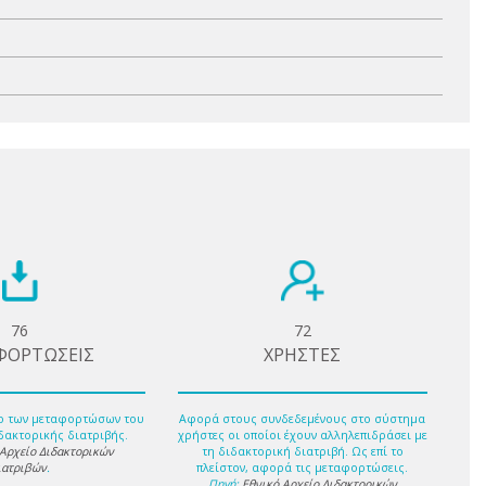
76
72
ΦΟΡΤΩΣΕΙΣ
ΧΡΗΣΤΕΣ
ο των μεταφορτώσων του
Αφορά στους συνδεδεμένους στο σύστημα
δακτορικής διατριβής.
χρήστες οι οποίοι έχουν αλληλεπιδράσει με
 Αρχείο Διδακτορικών
τη διδακτορική διατριβή. Ως επί το
ιατριβών
.
πλείστον, αφορά τις μεταφορτώσεις.
Πηγή:
Εθνικό Αρχείο Διδακτορικών