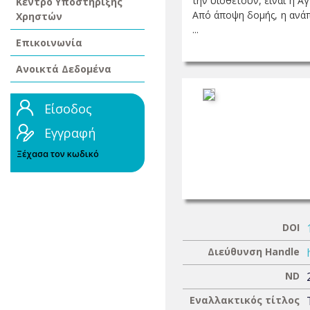
την υιοθετούν, είναι η Α
Κέντρο Υποστήριξης
Από άποψη δομής, η ανάπ
Χρηστών
...
Επικοινωνία
Ανοικτά Δεδομένα
Είσοδος
Εγγραφή
Ξέχασα τον κωδικό
DOI
Διεύθυνση Handle
ND
Εναλλακτικός τίτλος