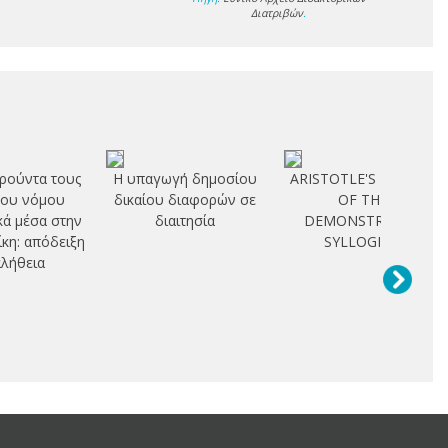
Διατριβών
.
ρούντα τους
Η υπαγωγή δημοσίου
ARISTOTLE'S THEORY
του νόμου
δικαίου διαφορών σε
OF THE
κά μέσα στην
διαιτησία
DEMONSTRATIVE
ίκη: απόδειξη
SYLLOGISM
αλήθεια