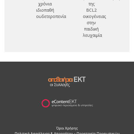
χρόνια
της
ιδιοπαθή
BCL2
ουδετεροπενία
οικογένειας
στην
παιδική
λευχαιμία