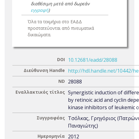
διαθέσιμη μετά από δωρεάν
εγγραφή
)
Όλα τα τεκμήρια στο ΕΑΔΔ
προστατεύονται από πνευματικά
δικαιώματα.
DOI
10.12681/eadd/28088
Διεύθυνση Handle
http://hdl.handle.net/10442/h
ND
28088
Εναλλακτικός τίτλος
Synergistic induction of differ
by retinoic acid and cyclin dep
kinase inhibitors of leukemic c
Συγγραφέας
Τσόλκας, Γρηγόριος (Πατρών
Παναγιώτης)
Ημερομηνία
2012