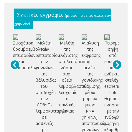
Σχετικές εγγραφές
(με βάση τις επισκέψεις των
χρηστών)
Συσχέτιση
Μελέτη
Μελέτη
Ανάλυση
Πειραματική
Κ
θρομβοεμβολικών
του
της
της
σήψη
βλ
επεισοδίων
ρεπερτορίου
ελάχιστης
έκφρασης
από
κ
και
των
υπολειπόμενης
και
ευαίσθητα
αιμοπεταλίων
γονιδίων
νόσου
μελέτη
και
πα
της
στην
της
ανθεκτικά
β΄αλυσίδας
οξεία
γονιδιακής
στελέχη
μ
του
λεμφοβλαστική
ρύθμισης,
escherichia
υποδοχέα
λευχαιμία
μέσω
coli:
των
της
μορίων
θεραπεία
CD8⁺ T-
παιδικής
μικρό
ανοσοπαρέμβ
λεμφοκυττάρων
ηλικίας
RNA
με την
σε
(miRNA),
ενδοφλέβια
ασθενείς
αποπτωτικών
χορήγηση
με
γονιδίων
κλαριθρομυκί