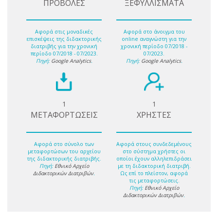
ΠΡΟΒΟΛΕΣ
ΞΕΦΥΛΛΙΣΜΑΤΑ
Αφορά στις μοναδικές
Αφορά στο άνοιγμα του
επισκέψεις της διδακτορικής
online αναγνώστη για την
διατριβής για την χρονική
χρονική περίοδο 07/2018 -
περίοδο 07/2018 - 07/2023.
07/2023.
Πηγή:
Google Analytics
.
Πηγή:
Google Analytics
.
1
1
ΜΕΤΑΦΟΡΤΩΣΕΙΣ
ΧΡΗΣΤΕΣ
Αφορά στο σύνολο των
Αφορά στους συνδεδεμένους
μεταφορτώσων του αρχείου
στο σύστημα χρήστες οι
της διδακτορικής διατριβής.
οποίοι έχουν αλληλεπιδράσει
Πηγή:
Εθνικό Αρχείο
με τη διδακτορική διατριβή.
Διδακτορικών Διατριβών
.
Ως επί το πλείστον, αφορά
τις μεταφορτώσεις.
Πηγή:
Εθνικό Αρχείο
Διδακτορικών Διατριβών
.