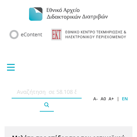
A-
A0
A+
|
EN