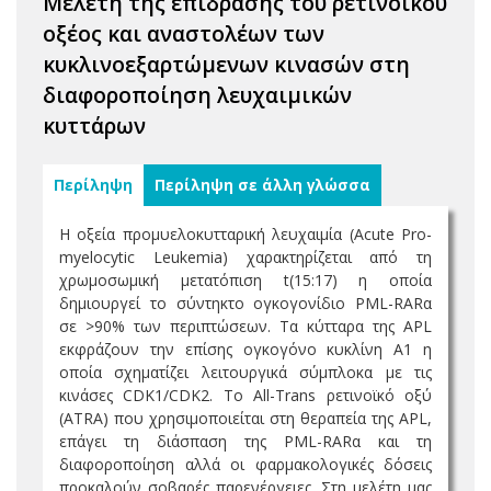
Μελέτη της επίδρασης του ρετινοϊκού
οξέος και αναστολέων των
κυκλινοεξαρτώμενων κινασών στη
διαφοροποίηση λευχαιμικών
κυττάρων
Περίληψη
Περίληψη σε άλλη γλώσσα
Η οξεία προμυελοκυτταρική λευχαιμία (Acute Pro-
myelocytic Leukemia) χαρακτηρίζεται από τη
χρωμοσωμική μετατόπιση t(15:17) η οποία
δημιουργεί το σύντηκτο ογκογονίδιο PML-RARα
σε >90% των περιπτώσεων. Τα κύτταρα της APL
εκφράζουν την επίσης ογκογόνο κυκλίνη Α1 η
οποία σχηματίζει λειτουργικά σύμπλοκα με τις
κινάσες CDK1/CDK2. Το All-Trans ρετινοϊκό οξύ
(ATRA) που χρησιμοποιείται στη θεραπεία της APL,
επάγει τη διάσπαση της PML-RARα και τη
διαφοροποίηση αλλά οι φαρμακολογικές δόσεις
προκαλούν σοβαρές παρενέργειες. Στη μελέτη μας