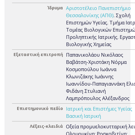
Ίδρυμα
Αριστοτέλειο Πανεπιστήμιο
Θεσσαλονίκης (ΑΠΘ)
. Σχολή
Επιστημών Υγείας. Τμήμα Ιατρ
Τομέας Βιολογικών Επιστημώ
Προληπτικής Ιατρικής. Εργασ
Βιολογικής Χημείας
Εξεταστική επιτροπή
Παπανικολάου Νικόλαος
Βαβάτση-Χριστάκη Νόρμα
Κοσμοπούλου Ιωάννα
Κλωνιζάκης Ιωάννης
Ιωαννίδου-Παπαγιαννάκη Ελι
Φιδάνη Στυλιανή
Λαμπρόπουλος Αλέξανδρος
Επιστημονικό πεδίο
Ιατρική και Επιστήμες Υγείας
Βασική Ιατρική
Λέξεις-κλειδιά
Οξεία προμυελοκυτταρική λευ
Ολομουκίνη; Ροσκοβιτίνη;