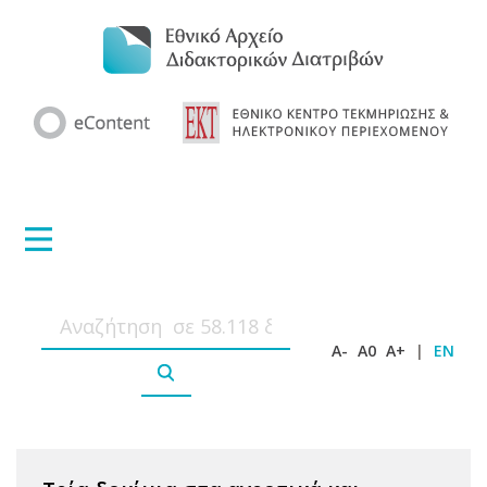
A-
A0
A+
|
EN