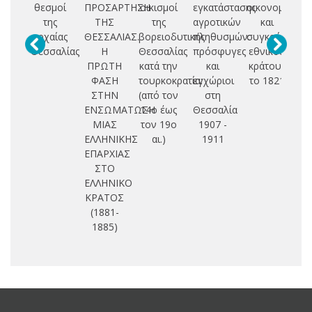
θεσμοί
ΠΡΟΣΑΡΤΗΣΗ
οικισμοί
εγκατάστασης
οικονομικά
Ε
της
ΤΗΣ
της
αγροτικών
και
αρχαίας
ΘΕΣΣΑΛΙΑΣ.
βορειοδυτικής
πληθυσμών:
συγκρότηση
Δ
Θεσσαλίας
Η
Θεσσαλίας
πρόσφυγες
εθνικού
Θ
ΠΡΩΤΗ
κατά την
και
κράτους
ΦΑΣΗ
τουρκοκρατία:
εγχώριοι
το 1821
ΣΤΗΝ
(από τον
στη
Π
ΕΝΣΩΜΑΤΩΣΗ
14ο έως
Θεσσαλία
ΜΙΑΣ
τον 19ο
1907 -
Τ
ΕΛΛΗΝΙΚΗΣ
αι.)
1911
Σ
ΕΠΑΡΧΙΑΣ
ΣΤΟ
Μ
ΕΛΛΗΝΙΚΟ
ΚΡΑΤΟΣ
Θ
(1881-
Δ
1885)