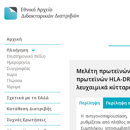
Αρχική
Πλοήγηση
Επιστημονικό πεδίο
Ημερομηνία
Συγγραφέας
Μελέτη πρωτεϊνών 
Χώρα
πρωτεϊνών HLA-DR 
Γλώσσα
λευχαιμικά κύτταρ
Ίδρυμα
Σχετικά με το ΕΑΔΔ
Περίληψη
Περίληψη 
Κατάθεση Διατριβής
Η αντιγονοπαρουσίαση, 
Συχνές Ερωτήσεις
ρυθμίζεται από πλήθος α
Συμπλόκου Ιστοσυμβατότ