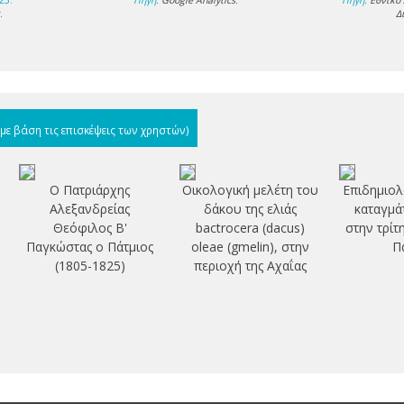
23.
Πηγή:
Google Analytics
.
Πηγή:
Εθνικό
s
.
Δ
(με βάση τις επισκέψεις των χρηστών)
Ο Πατριάρχης
Οικολογική μελέτη του
Επιδημιολ
Αλεξανδρείας
δάκου της ελιάς
καταγμά
Θεόφιλος Β'
bactrocera (dacus)
στην τρίτ
Παγκώστας ο Πάτμιος
oleae (gmelin), στην
Π
(1805-1825)
περιοχή της Αχαΐας