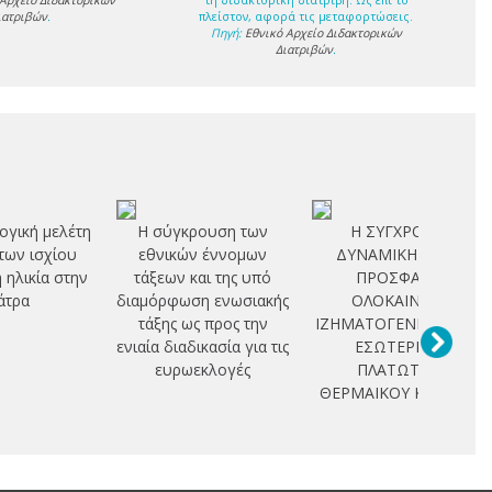
 Αρχείο Διδακτορικών
τη διδακτορική διατριβή. Ως επί το
ιατριβών
.
πλείστον, αφορά τις μεταφορτώσεις.
Πηγή:
Εθνικό Αρχείο Διδακτορικών
Διατριβών
.
ογική μελέτη
Η σύγκρουση των
Η ΣΥΓΧΡΟΝΗ
των ισχίου
εθνικών έννομων
ΔΥΝΑΜΙΚΗ ΚΑΙ Η
η ηλικία στην
τάξεων και της υπό
ΠΡΟΣΦΑΤΗ
άτρα
διαμόρφωση ενωσιακής
ΟΛΟΚΑΙΝΙΚΗ
τάξης ως προς την
ΙΖΗΜΑΤΟΓΕΝΕΣΗ ΣΤΟ
ενιαία διαδικασία για τις
ΕΣΩΤΕΡΙΚΟ
ευρωεκλογές
ΠΛΑΤΩΤΟΥ
ΘΕΡΜΑΙΚΟΥ ΚΟΛΠΟΥ