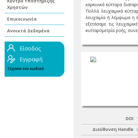
Κέντρο Υποστήριξης
καρκινικά κύτταρα διατα
Χρηστών
Πολλά λευχαιμικά κύττα
λευχαιμία ή λέμφωμα η έ
Επικοινωνία
εξετάσαμε τις λευχαιμι
κυτταρομετρία ροής, συνεσ
Ανοικτά Δεδομένα
Είσοδος
Εγγραφή
Ξέχασα τον κωδικό
DOI
Διεύθυνση Handle