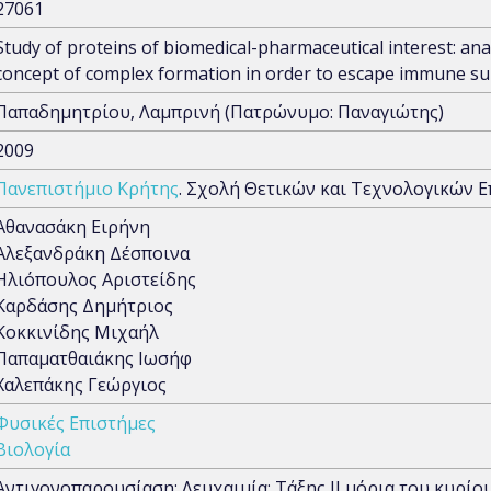
27061
Study of proteins of biomedical-pharmaceutical interest: ana
concept of complex formation in order to escape immune surv
Παπαδημητρίου, Λαμπρινή (Πατρώνυμο: Παναγιώτης)
2009
Πανεπιστήμιο Κρήτης
. Σχολή Θετικών και Τεχνολογικών 
Αθανασάκη Ειρήνη
Αλεξανδράκη Δέσποινα
Ηλιόπουλος Αριστείδης
Καρδάσης Δημήτριος
Κοκκινίδης Μιχαήλ
Παπαματθαιάκης Ιωσήφ
Χαλεπάκης Γεώργιος
Φυσικές Επιστήμες
Βιολογία
Αντιγονοπαρουσίαση; Λευχαιμία; Τάξης ΙΙ μόρια του κυρ