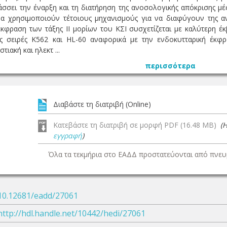
ράσσει την έναρξη και τη διατήρηση της ανοσολογικής απόκρισης
ρα χρησιμοποιούν τέτοιους μηχανισμούς για να διαφύγουν της 
κφραση των τάξης ΙΙ μορίων του ΚΣΙ συσχετίζεται με καλύτερη έ
κές σειρές K562 και HL-60 αναφορικά με την ενδοκυτταρική έκφ
τιακή και ηλεκτ ...
περισσότερα
Διαβάστε τη διατριβή (Online)
Κατεβάστε τη διατριβή σε μορφή PDF (16.48 MB)
(
εγγραφή
)
Όλα τα τεκμήρια στο ΕΑΔΔ προστατεύονται από πνευμ
10.12681/eadd/27061
http://hdl.handle.net/10442/hedi/27061