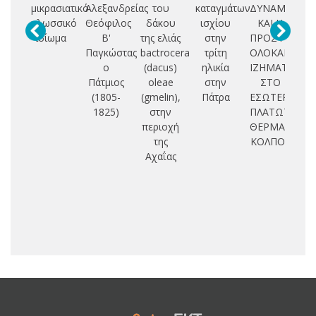
μικρασιατικό
Αλεξανδρείας
του
καταγμάτων
ΔΥΝΑΜΙΚΗ
γλωσσικό
Θεόφιλος
δάκου
ισχίου
ΚΑΙ Η
εξ
ιδίωμα
Β'
της ελιάς
στην
ΠΡΟΣΦΑΤΗ
αρ
Παγκώστας
bactrocera
τρίτη
ΟΛΟΚΑΙΝΙΚΗ
ο
(dacus)
ηλικία
ΙΖΗΜΑΤΟΓΕΝ
Ε
Πάτμιος
oleae
στην
ΣΤΟ
κα
(1805-
(gmelin),
Πάτρα
ΕΣΩΤΕΡΙΚΟ
π
1825)
στην
ΠΛΑΤΩΤΟΥ
1
περιοχή
ΘΕΡΜΑΙΚΟΥ
της
ΚΟΛΠΟΥ
Αχαΐας