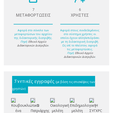
7
6
ΜΕΤΑΦΟΡΤΩΣΕΙΣ
ΧΡΗΣΤΕΣ
Αφορά στο σύνολο των
Αφορά στους συνδεδεμένους
μεταφορτώσων του αρχείου
στο σύστημα χρήστες οι
της διδακτορικής διατριβής.
οποίοι έχουν αλληλεπιδράσει
Πηγή:
Εθνικό Αρχείο
με τη διδακτορική διατριβή.
Διδακτορικών Διατριβών
.
Ως επί το πλείστον, αφορά
τις μεταφορτώσεις.
Πηγή:
Εθνικό Αρχείο
Διδακτορικών Διατριβών
.
Σχετικές εγγραφές
(με βάση τις επισκέψεις των
χρηστών)
Κουβουκλιώτικα:
Ο
Οικολογική
Επιδημιολογική
Η
ένα
Πατριάρχης
μελέτη
μελέτη
ΣΥΓΧΡΟΝΗ
ορ