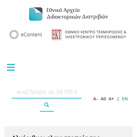
A-
A0
A+
|
EN