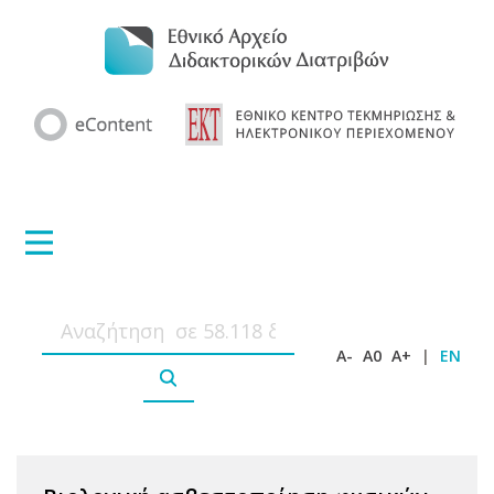
A-
A0
A+
|
EN