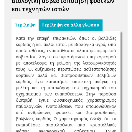
Βιολογική ασβεστοποίηση φυσικών
και τεχνητών ιστών
Περίληψη
Περίληψη σε άλλη γλώσσα
Κατά την επαφή επιφανειών, όπως οι βαλβίδες
καρδιάς ή και άλλοι ιστοί, με βιολογικά υγρά, υπό
προϋποθέσεις, εναποτίθενται άλατα φωσφορικού
ασβεστίου, λόγω του υφιστάμενου υπερκορεσμού
με αποτέλεσμα τη μείωση της λειτουργικότητάς
τους. Οι αυξημένες περιπτώσεις ασβεστοποίησης
αορτικών αλλά και βιοπροσθετικών βαλβίδων
καρδιάς, έχει καταστήσει επιτακτική ανάγκη τη
μελέτη και τη κατανόηση του μηχανισμού του
σχηματισμού των εναποθέσεων. Στην παρούσα
διατριβή, έγινε φυσικοχημικός χαρακτηρισμός
παθολογικών εναποθέσεων που απομονώθηκαν
από ανθρώπινες φυσικές και βιοπροσθετικές
βαλβίδες καρδιάς. Ο χαρακτηρισμός έδειξε ότι οι
εναποθέσεις αποτελούνται από κρυσταλλικές
φάσεις φωσφορικού ασβεστίου. Έγινε