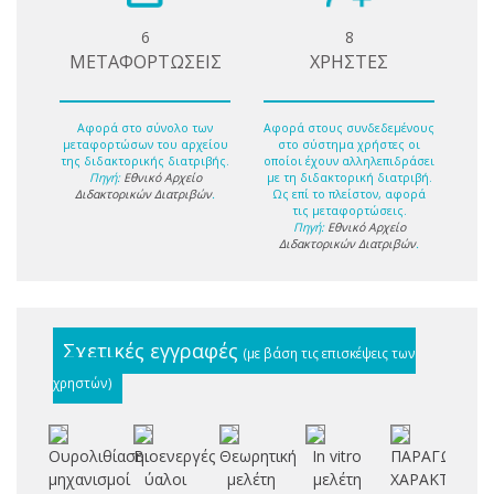
6
8
ΜΕΤΑΦΟΡΤΩΣΕΙΣ
ΧΡΗΣΤΕΣ
Αφορά στο σύνολο των
Αφορά στους συνδεδεμένους
μεταφορτώσων του αρχείου
στο σύστημα χρήστες οι
της διδακτορικής διατριβής.
οποίοι έχουν αλληλεπιδράσει
Πηγή:
Εθνικό Αρχείο
με τη διδακτορική διατριβή.
Διδακτορικών Διατριβών
.
Ως επί το πλείστον, αφορά
τις μεταφορτώσεις.
Πηγή:
Εθνικό Αρχείο
Διδακτορικών Διατριβών
.
Σχετικές εγγραφές
(με βάση τις επισκέψεις των
χρηστών)
Ουρολιθίαση:
Βιοενεργές
Θεωρητική
In vitro
ΠΑΡΑΓΩΓΗ
Α
μηχανισμοί
ύαλοι
μελέτη
μελέτη
ΧΑΡΑΚΤΗΡΙΣ
αν