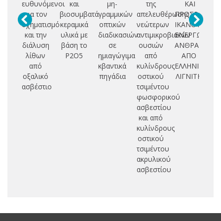
ευθυνόμενοι
και
μη-
της
ΚΑΙ
με
για τον
βιοσυμβατά
γραμμικών
απελευθέρωσης
ΠΡΟΣΡΟΦΗΤΙ
γ
σχηματισμό
κεραμικά
οπτικών
νεώτερων
ΙΚΑΝΟΤΗΤΑ
εκ
και την
υλικά με
διαδικασιών
αντιμικροβιακών
ΕΝΕΡΓΩΝ
διάλυση
βάση το
σε
ουσιών
ΑΝΘΡΑΚΩΝ
πο
λίθων
P2O5
ημιαγώγιμα
από
ΑΠΟ
από
κβαντικά
κυλίνδρους
ΕΛΛΗΝΙΚΟ
οξαλικό
πηγάδια
οστικού
ΛΙΓΝΙΤΗ
ασβέστιο
τσιμέντου
φωσφορικού
ασβεστίου
και από
κυλίνδρους
οστικού
τσιμέντου
ακρυλικού
ασβεστίου