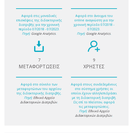
Αφορά στις μοναδικές
Αφορά στο άνοιγμα του
επισκέψεις της διδακτορικής
online αναγνώστη για την
διατριβής για την χρονική
χρονική περίοδο 07/2018 -
περίοδο 07/2018 - 07/2023.
07/2023.
Πηγή:
Google Analytics
.
Πηγή:
Google Analytics
.
7
9
ΜΕΤΑΦΟΡΤΩΣΕΙΣ
ΧΡΗΣΤΕΣ
Αφορά στο σύνολο των
Αφορά στους συνδεδεμένους
μεταφορτώσων του αρχείου
στο σύστημα χρήστες οι
της διδακτορικής διατριβής.
οποίοι έχουν αλληλεπιδράσει
Πηγή:
Εθνικό Αρχείο
με τη διδακτορική διατριβή.
Διδακτορικών Διατριβών
.
Ως επί το πλείστον, αφορά
τις μεταφορτώσεις.
Πηγή:
Εθνικό Αρχείο
Διδακτορικών Διατριβών
.