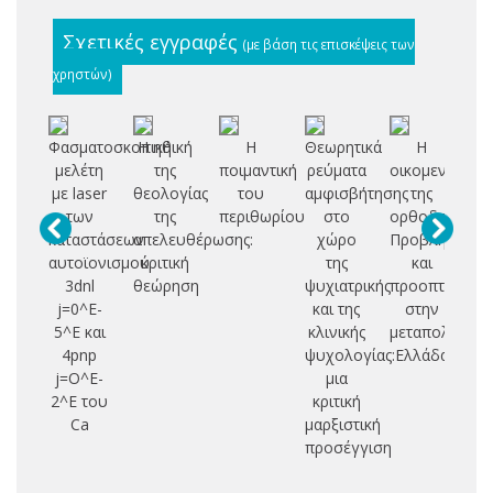
Σχετικές εγγραφές
(με βάση τις επισκέψεις των
χρηστών)
Φασματοσκοπική
Η ηθική
Η
Θεωρητικά
Η
Ν
μελέτη
της
ποιμαντική
ρεύματα
οικομενικότητ
πα
με laser
θεολογίας
του
αμφισβήτησης
της
των
της
περιθωρίου
στο
ορθοδοξίας.
σχ
καταστάσεων
απελευθέρωσης:
χώρο
Προβλήματα
μ
αυτοϊονισμού
κριτική
της
και
πα
3dnl
θεώρηση
ψυχιατρικής
προοπτικές
σ
j=0^E-
και της
στην
5^E και
κλινικής
μεταπολεμική
κο
4pnp
ψυχολογίας:
Ελλάδα
έ
j=O^E-
μια
μ
2^E του
κριτική
Ca
μαρξιστική
μα
προσέγγιση
γ