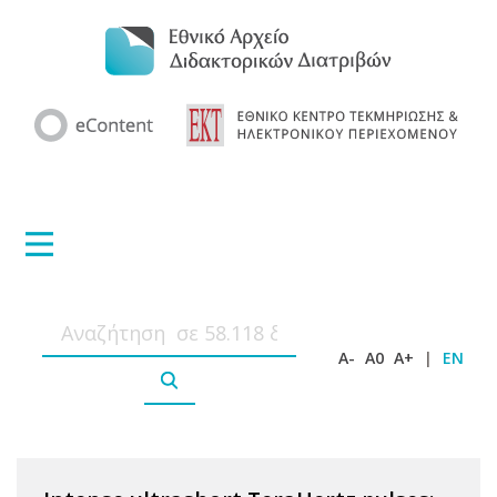
A-
A0
A+
|
EN