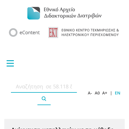
A-
A0
A+
|
EN