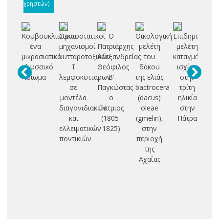
χρηστών)
Κουβουκλιώτικα:
Ομοιοστατικοί
Ο
Οικολογική
Επιδημιολογι
ένα
μηχανισμοί
Πατριάρχης
μελέτη
μελέτη
Σ
μικρασιατικό
κυτταροτοξικών
Αλεξανδρείας
του
καταγμάτων
Δ
γλωσσικό
Τ
Θεόφιλος
δάκου
ισχίου
ιδίωμα
λεμφοκυττάρων
Β'
της ελιάς
στην
Π
σε
Παγκώστας
bactrocera
τρίτη
Ο
μοντέλα
ο
(dacus)
ηλικία
Ι
διαγονιδιακών
Πάτμιος
oleae
στην
και
(1805-
(gmelin),
Πάτρα
Ε
ελλειματικών
1825)
στην
Π
ποντικιών
περιοχή
Θ
της
Κ
Αχαΐας