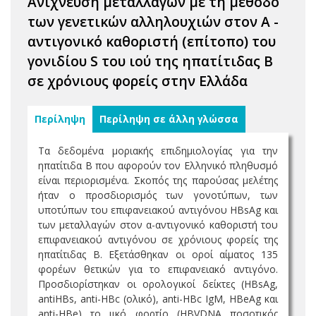
Ανίχνευση μεταλλαγών με τη μέθοδο
των γενετικών αλληλουχιών στον Α -
αντιγονικό καθοριστή (επίτοπο) του
γονιδίου S του ιού της ηπατίτιδας Β
σε χρόνιους φορείς στην Ελλάδα
Περίληψη
Περίληψη σε άλλη γλώσσα
Τα δεδομένα μοριακής επιδημιολογίας για την
ηπατίτιδα Β που αφορούν τον Ελληνικό πληθυσμό
είναι περιορισμένα. Σκοπός της παρούσας μελέτης
ήταν ο προσδιορισμός των γονοτύπων, των
υποτύπων του επιφανειακού αντιγόνου HBsAg και
των μεταλλαγών στον α-αντιγονικό καθοριστή του
επιφανειακού αντιγόνου σε χρόνιους φορείς της
ηπατίτιδας Β. Εξετάσθηκαν οι οροί αίματος 135
φορέων θετικών για το επιφανειακό αντιγόνο.
Προσδιορίστηκαν οι ορολογικοί δείκτες (HBsAg,
antiHBs, anti-HBc (ολικό), anti-HBc IgM, HBeAg και
anti-HBe) το ιικό φορτίο (HBVDNA ποσοτικός