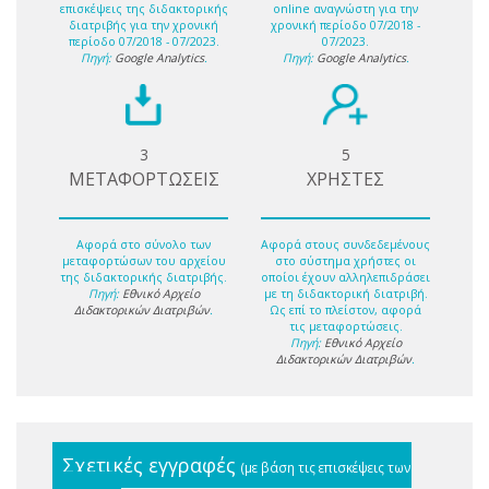
επισκέψεις της διδακτορικής
online αναγνώστη για την
διατριβής για την χρονική
χρονική περίοδο 07/2018 -
περίοδο 07/2018 - 07/2023.
07/2023.
Πηγή:
Google Analytics
.
Πηγή:
Google Analytics
.
3
5
ΜΕΤΑΦΟΡΤΩΣΕΙΣ
ΧΡΗΣΤΕΣ
Αφορά στο σύνολο των
Αφορά στους συνδεδεμένους
μεταφορτώσων του αρχείου
στο σύστημα χρήστες οι
της διδακτορικής διατριβής.
οποίοι έχουν αλληλεπιδράσει
Πηγή:
Εθνικό Αρχείο
με τη διδακτορική διατριβή.
Διδακτορικών Διατριβών
.
Ως επί το πλείστον, αφορά
τις μεταφορτώσεις.
Πηγή:
Εθνικό Αρχείο
Διδακτορικών Διατριβών
.
Σχετικές εγγραφές
(με βάση τις επισκέψεις των