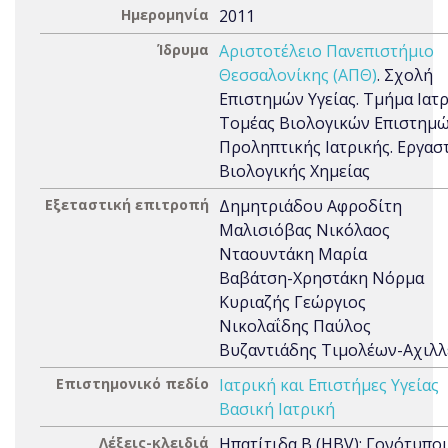
Ημερομηνία
2011
Ίδρυμα
Αριστοτέλειο Πανεπιστήμιο
Θεσσαλονίκης (ΑΠΘ)
. Σχολή
Επιστημών Υγείας. Τμήμα Ιατρ
Τομέας Βιολογικών Επιστημώ
Προληπτικής Ιατρικής. Εργασ
Βιολογικής Χημείας
Εξεταστική επιτροπή
Δημητριάδου Αφροδίτη
Μαλισιόβας Νικόλαος
Νταουντάκη Μαρία
Βαβάτση-Χρηστάκη Νόρμα
Κυριαζής Γεώργιος
Νικολαΐδης Παύλος
Βυζαντιάδης Τιμολέων-Αχιλλ
Επιστημονικό πεδίο
Ιατρική και Επιστήμες Υγείας
Βασική Ιατρική
Λέξεις-κλειδιά
Ηπατίτιδα B (HBV); Γονότυποι