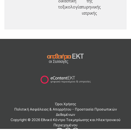
δικαστική
της
τοξικολογία
πυρηνικής
ιατρικής