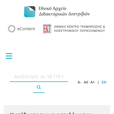
A-
A0
A+
|
EN