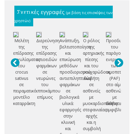
Σχετικές εγγραφές
(με βάση τις επισκέψεις των
χρηστών)
Μελέτη
Διερεύνηση
Ανάπτυξη,
Ο ρόλος
Προσδιορισμ
Θ
της
της
βελτιστοποίηση
της
του
επίδρασης
επίδρασης
και
αρτηριακής
παράγοντα
Δ
εκχυλίσματος
οπιοειδών
επικύρωση
πίεσης
ενεργοποίηση
Α
του
φαρμάκων
μεθόδων
και του
των
crocus
σε
προσδιορισμού
σακχαρώδους
αιμοπεταλίων
A
sativus
νευρώνες
αντιεπιληπτικών
διαβήτη
(PAF)
σε
του
φαρμάκων
σε
στο αίμα
πειραματικό
ιπποκάμπου
σε
ασθενείς
ασθενών
μοντέλο
επίμυος
βιολογικά
με
με
καταρράκτη
υλικά:
μυοκαρδιοπάθεια
διαβητική
εφαρμογές
στεφανιαίας
αμφιβληστροε
στην
αρχής
κλινική
και η
και
συμβολή