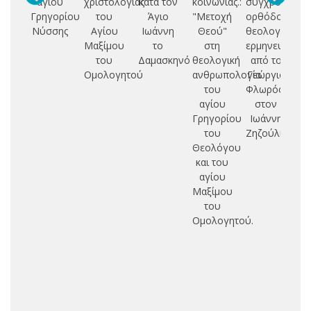
αγίου
χριστολογίας
κατά τον
κοινωνίας.:
σύγχρονη
συ
Γρηγορίου
του
Άγιο
"Μετοχή
ορθόδοξη
Νύσσης
Αγίου
Ιωάννη
Θεού"
θεολογική
κα
Μαξίμου
το
στη
ερμηνευτική:
δι
του
Δαμασκηνό
θεολογική
από το
Ομολογητού
ανθρωπολογία
Γεώργιο
του
Φλωρόφσκυ
Γρ
αγίου
στον
Ν
Γρηγορίου
Ιωάννη
του
Ζηζούλια
Θεολόγου
και του
αγίου
Μαξίμου
του
Ομολογητού.