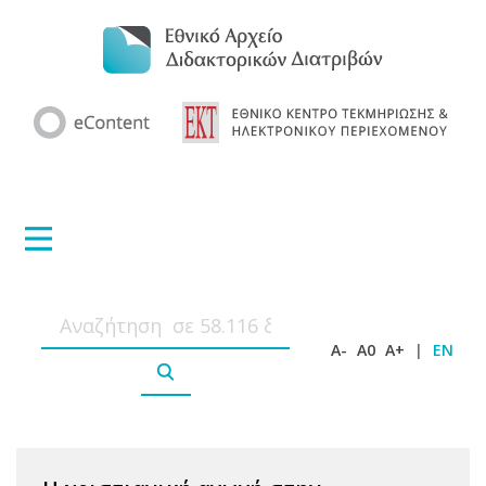
A-
A0
A+
|
EN