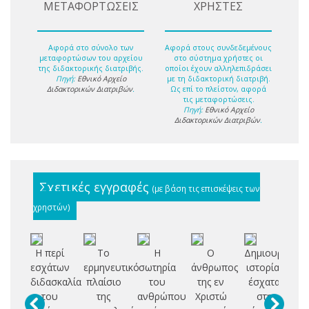
ΜΕΤΑΦΟΡΤΩΣΕΙΣ
ΧΡΗΣΤΕΣ
Αφορά στο σύνολο των
Αφορά στους συνδεδεμένους
μεταφορτώσων του αρχείου
στο σύστημα χρήστες οι
της διδακτορικής διατριβής.
οποίοι έχουν αλληλεπιδράσει
Πηγή:
Εθνικό Αρχείο
με τη διδακτορική διατριβή.
Διδακτορικών Διατριβών
.
Ως επί το πλείστον, αφορά
τις μεταφορτώσεις.
Πηγή:
Εθνικό Αρχείο
Διδακτορικών Διατριβών
.
Σχετικές εγγραφές
(με βάση τις επισκέψεις των
χρηστών)
Η περί
Το
Η
Ο
Δημιουργία,
εσχάτων
ερμηνευτικό
σωτηρία
άνθρωπος
ιστορία,
πρ
διδασκαλία
πλαίσιο
του
της εν
έσχατα
αμ
του
της
ανθρώπου
Χριστώ
στη