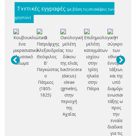
Σχετικές εγγραφές
(με βάση τις επισκέψεις των
χρηστών)
Κουβουκλιώτικα:
Ο
Οικολογική
Επιδημιολογική
Η
ένα
Πατριάρχης
μελέτη
μελέτη
σύγκρουση
Σ
μικρασιατικό
Αλεξανδρείας
του
καταγμάτων
των
Δ
γλωσσικό
Θεόφιλος
δάκου
ισχίου
εθνικών
ιδίωμα
Β'
της ελιάς
στην
έννομων
Π
Παγκώστας
bactrocera
τρίτη
τάξεων
Ο
ο
(dacus)
ηλικία
και της
Ι
Πάτμιος
oleae
στην
υπό
(1805-
(gmelin),
Πάτρα
διαμόρφωση
Ε
1825)
στην
ενωσιακής
Π
περιοχή
τάξης ως
Θ
της
προς
Κ
Αχαΐας
την
ενιαία
διαδικασία
για τις