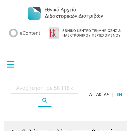
A-
A0
A+
|
EN