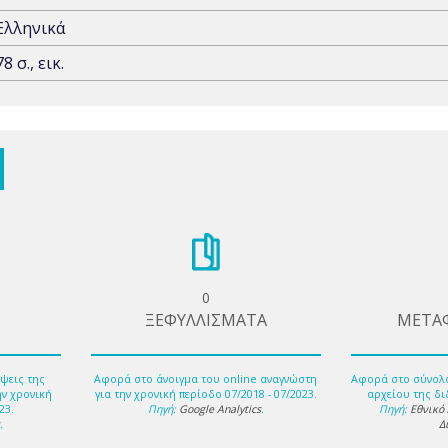
Ελληνικά
78 σ., εικ.
0
ΞΕΦΥΛΛΙΣΜΑΤΑ
ΜΕΤΑ
ψεις της
Αφορά στο άνοιγμα του online αναγνώστη
Αφορά στο σύνολ
ην χρονική
για την χρονική περίοδο 07/2018 - 07/2023.
αρχείου της δι
23.
Πηγή:
Google Analytics
.
Πηγή:
Εθνικό
s
.
Δ