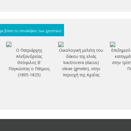
(με βάση τις επισκέψεις των χρηστών)
Ο Πατριάρχης
Οικολογική μελέτη του
Επιδημιολ
Αλεξανδρείας
δάκου της ελιάς
καταγμά
Θεόφιλος Β'
bactrocera (dacus)
στην τρίτ
Παγκώστας ο Πάτμιος
oleae (gmelin), στην
Π
(1805-1825)
περιοχή της Αχαΐας