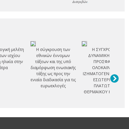
Διατριβών
.
ογική μελέτη
Η σύγκρουση των
Η ΣΥΓΧΡΟΝΗ
των ισχίου
εθνικών έννομων
ΔΥΝΑΜΙΚΗ ΚΑΙ Η
η ηλικία στην
τάξεων και της υπό
ΠΡΟΣΦΑΤΗ
άτρα
διαμόρφωση ενωσιακής
ΟΛΟΚΑΙΝΙΚΗ
τάξης ως προς την
ΙΖΗΜΑΤΟΓΕΝΕΣΗ ΣΤΟ
ενιαία διαδικασία για τις
ΕΣΩΤΕΡΙΚΟ
ευρωεκλογές
ΠΛΑΤΩΤΟΥ
ΘΕΡΜΑΙΚΟΥ ΚΟΛΠΟΥ