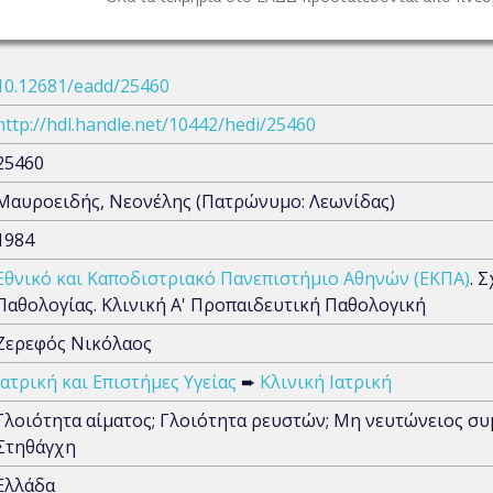
10.12681/eadd/25460
http://hdl.handle.net/10442/hedi/25460
25460
Μαυροειδής, Νεονέλης (Πατρώνυμο: Λεωνίδας)
1984
Εθνικό και Καποδιστριακό Πανεπιστήμιο Αθηνών (ΕΚΠΑ)
. 
Παθολογίας. Κλινική Α' Προπαιδευτική Παθολογική
Ζερεφός Νικόλαος
Ιατρική και Επιστήμες Υγείας
➨
Κλινική Ιατρική
Γλοιότητα αίματος; Γλοιότητα ρευστών; Μη νευτώνειος συ
Στηθάγχη
Ελλάδα