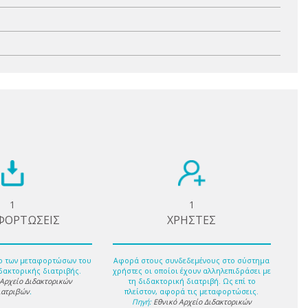
1
1
ΦΟΡΤΩΣΕΙΣ
ΧΡΗΣΤΕΣ
ο των μεταφορτώσων του
Αφορά στους συνδεδεμένους στο σύστημα
δακτορικής διατριβής.
χρήστες οι οποίοι έχουν αλληλεπιδράσει με
 Αρχείο Διδακτορικών
τη διδακτορική διατριβή. Ως επί το
ιατριβών
.
πλείστον, αφορά τις μεταφορτώσεις.
Πηγή:
Εθνικό Αρχείο Διδακτορικών