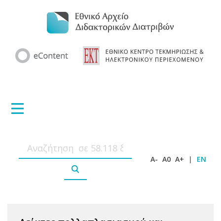
A-
A0
A+
|
EN