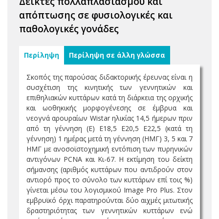
Δείκτες πολλαπλασιασμού και
απόπτωσης σε φυσιολογικές και
παθολογικές γονάδες
Περίληψη
Περίληψη σε άλλη γλώσσα
Σκοπός της παρούσας διδακτορικής έρευνας είναι η
συσχέτιση της κινητικής των γεννητικών και
επιθηλιακών κυττάρων κατά τη διάρκεια της ορχικής
και ωοθηκικής μορφογένεσης σε έμβρυα και
νεογνά αρουραίων Wistar ηλικίας 14,5 ήμερων πριν
από τη γέννηση (Ε) Ε18,5 Ε20,5 Ε22,5 (κατά τη
γέννηση) 1 ημέρας μετά τη γέννηση (ΗΜΓ) 3, 5 και 7
ΗΜΓ με ανοσοϊστοχημική εντόπιση των πυρηνικών
αντιγόνων PCNA και Κι-67. Η εκτίμηση του δείκτη
σήμανσης (αριθμός κυττάρων που αντιδρούν στον
αντιορό προς το σύνολο των κυττάρων επί τοις %)
γίνεται μέσω του λογισμικού Image Pro Plus. Στον
εμβρυϊκό όρχι παρατηρούνται δύο αιχμές μιτωτικής
δραστηριότητας των γεννητικών κυττάρων ενώ