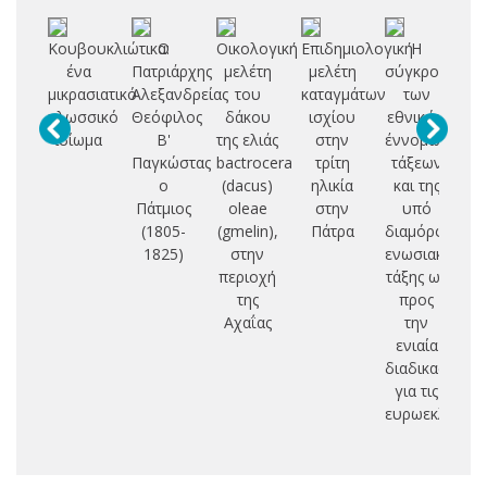
Κουβουκλιώτικα:
Ο
Οικολογική
Επιδημιολογική
Η
ένα
Πατριάρχης
μελέτη
μελέτη
σύγκρουση
Σ
μικρασιατικό
Αλεξανδρείας
του
καταγμάτων
των
Δ
γλωσσικό
Θεόφιλος
δάκου
ισχίου
εθνικών
ιδίωμα
Β'
της ελιάς
στην
έννομων
Π
Παγκώστας
bactrocera
τρίτη
τάξεων
Ο
ο
(dacus)
ηλικία
και της
Ι
Πάτμιος
oleae
στην
υπό
(1805-
(gmelin),
Πάτρα
διαμόρφωση
Ε
1825)
στην
ενωσιακής
Π
περιοχή
τάξης ως
Θ
της
προς
Κ
Αχαΐας
την
ενιαία
διαδικασία
για τις
ευρωεκλογές