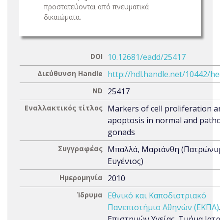
προστατεύονται από πνευματικά
δικαιώματα.
DOI
10.12681/eadd/25417
Διεύθυνση Handle
http://hdl.handle.net/10442/h
ND
25417
Εναλλακτικός τίτλος
Markers of cell proliferation 
apoptosis in normal and patho
gonads
Συγγραφέας
Μπαλλά, Μαριάνθη (Πατρώνυ
Ευγένιος)
Ημερομηνία
2010
Ίδρυμα
Εθνικό και Καποδιστριακό
Πανεπιστήμιο Αθηνών (ΕΚΠΑ)
Επιστημών Υγείας. Τμήμα Ιατρ