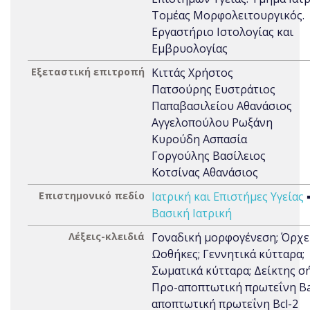
Τομέας Μορφολειτουργικός.
Εργαστήριο Ιστολογίας και
Εμβρυολογίας
Εξεταστική επιτροπή
Κιττάς Χρήστος
Πατσούρης Ευστράτιος
Παπαβασιλείου Αθανάσιος
Αγγελοπούλου Ρωξάνη
Κυρούδη Ασπασία
Γοργούλης Βασίλειος
Κοτσίνας Αθανάσιος
Επιστημονικό πεδίο
Ιατρική και Επιστήμες Υγείας
Βασική Ιατρική
Λέξεις-κλειδιά
Γοναδική μορφογένεση; Όρχει
Ωοθήκες; Γεννητικά κύτταρα;
Σωματικά κύτταρα; Δείκτης σ
Προ-αποπτωτική πρωτεΐνη Bax
αποπτωτική πρωτεΐνη Bcl-2