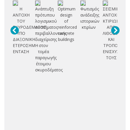
Η
Ανάπτυξη
Optimum
Φωτισμός
ΣΕΙΣΜΙΚΗ
Υ
ΑΝΤΟΧΗ
πρότυπου
design
ανάδειξης
ΑΝΤΟΧΗ
Φ
ΤΟΥ
λογισμικού
of
ιστορικών
ΚΤΙΡΙΩΝ
ΣΚΥΡΟΔΕΜΑΤΟΣ
συστήματος
reinforced
κτιρίων
ΑΠΟ
Π
ΥΠΟ
περιβαλλοντικής
concrete
ΛΙΘΟΔΟΜΗ
Ν
ΔΙΑΞΟΝΙΚΗ
διαχείρισης
buildings
ΚΑΙ
ΕΤΕΡΟΣΗΜΗ
στον
ΤΡΟΠΟΙ
Δ
ΕΝΤΑΣΗ
τομέα
ΕΝΙΣΧΥΣΗΣ
παραγωγής
ΤΟΥΣ
Σ
έτοιμου
σκυροδέματος