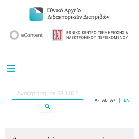
A-
A0
A+
|
EN