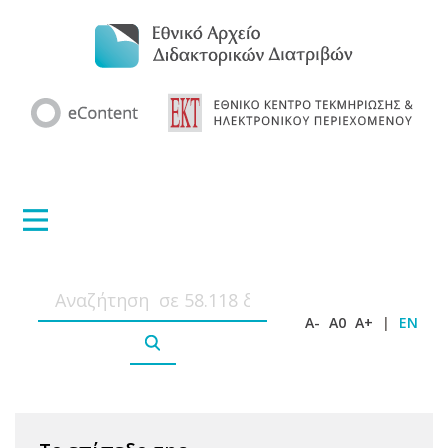
A-
A0
A+
|
EN