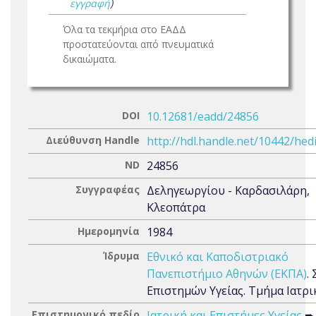
εγγραφή
)
Όλα τα τεκμήρια στο ΕΑΔΔ
προστατεύονται από πνευματικά
δικαιώματα.
DOI
10.12681/eadd/24856
Διεύθυνση Handle
http://hdl.handle.net/10442/hed
ND
24856
Συγγραφέας
Δεληγεωργίου - Καρδασιλάρη,
Κλεοπάτρα
Ημερομηνία
1984
Ίδρυμα
Εθνικό και Καποδιστριακό
Πανεπιστήμιο Αθηνών (ΕΚΠΑ)
.
Επιστημών Υγείας. Τμήμα Ιατρι
Επιστημονικό πεδίο
Ιατρική και Επιστήμες Υγείας
➨