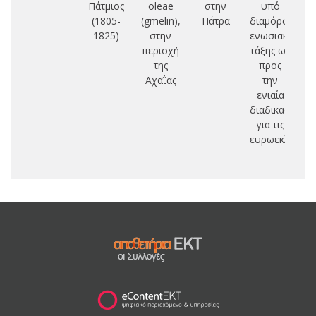
Πάτμιος
oleae
στην
υπό
(1805-
(gmelin),
Πάτρα
διαμόρφωση
Ε
1825)
στην
ενωσιακής
Π
περιοχή
τάξης ως
Θ
της
προς
Κ
Αχαΐας
την
ενιαία
διαδικασία
για τις
ευρωεκλογές