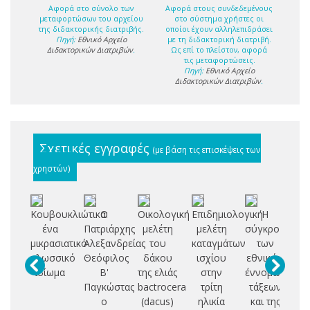
Αφορά στο σύνολο των
Αφορά στους συνδεδεμένους
μεταφορτώσων του αρχείου
στο σύστημα χρήστες οι
της διδακτορικής διατριβής.
οποίοι έχουν αλληλεπιδράσει
Πηγή:
Εθνικό Αρχείο
με τη διδακτορική διατριβή.
Διδακτορικών Διατριβών
.
Ως επί το πλείστον, αφορά
τις μεταφορτώσεις.
Πηγή:
Εθνικό Αρχείο
Διδακτορικών Διατριβών
.
Σχετικές εγγραφές
(με βάση τις επισκέψεις των
χρηστών)
Κουβουκλιώτικα:
Ο
Οικολογική
Επιδημιολογική
Η
ένα
Πατριάρχης
μελέτη
μελέτη
σύγκρουση
Σ
μικρασιατικό
Αλεξανδρείας
του
καταγμάτων
των
Δ
γλωσσικό
Θεόφιλος
δάκου
ισχίου
εθνικών
ιδίωμα
Β'
της ελιάς
στην
έννομων
Π
Παγκώστας
bactrocera
τρίτη
τάξεων
Ο
ο
(dacus)
ηλικία
και της
Ι