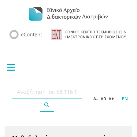
A-
A0
A+
|
EN