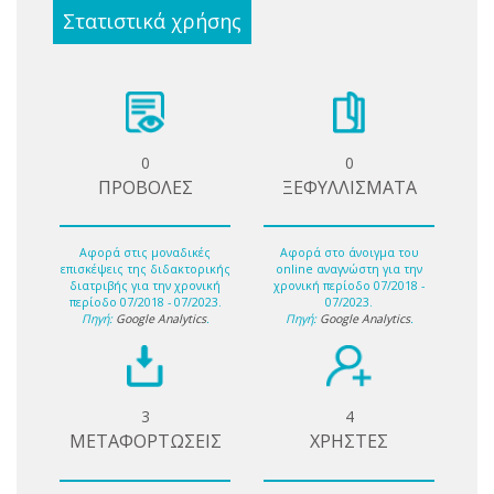
Στατιστικά χρήσης
0
0
ΠΡΟΒΟΛΕΣ
ΞΕΦΥΛΛΙΣΜΑΤΑ
Αφορά στις μοναδικές
Αφορά στο άνοιγμα του
επισκέψεις της διδακτορικής
online αναγνώστη για την
διατριβής για την χρονική
χρονική περίοδο 07/2018 -
περίοδο 07/2018 - 07/2023.
07/2023.
Πηγή:
Google Analytics
.
Πηγή:
Google Analytics
.
3
4
ΜΕΤΑΦΟΡΤΩΣΕΙΣ
ΧΡΗΣΤΕΣ