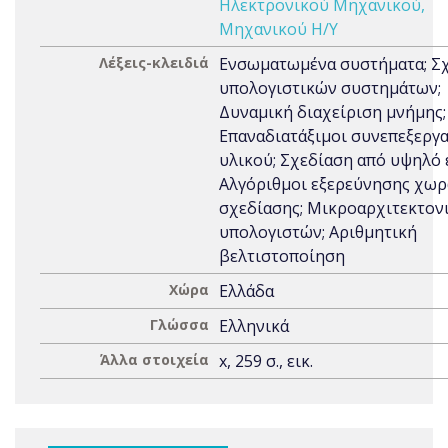
Ηλεκτρονικού Μηχανικού,
Μηχανικού Η/Υ
Λέξεις-κλειδιά
Ενσωματωμένα συστήματα; Σ
υπολογιστικών συστημάτων;
Δυναμική διαχείριση μνήμης;
Επαναδιατάξιμοι συνεπεξεργ
υλικού; Σχεδίαση από υψηλό 
Αλγόριθμοι εξερεύνησης χω
σχεδίασης; Μικροαρχιτεκτον
υπολογιστών; Αριθμητική
βελτιστοποίηση
Χώρα
Ελλάδα
Γλώσσα
Ελληνικά
Άλλα στοιχεία
x, 259 σ., εικ.