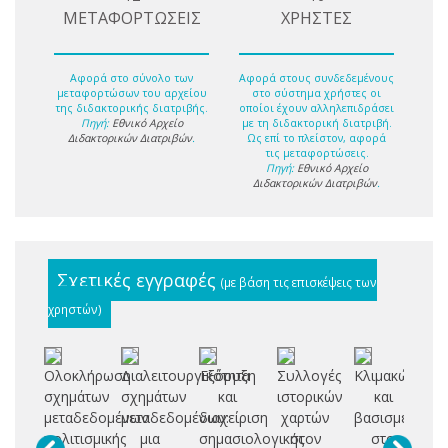
ΜΕΤΑΦΟΡΤΩΣΕΙΣ
ΧΡΗΣΤΕΣ
Αφορά στο σύνολο των
Αφορά στους συνδεδεμένους
μεταφορτώσων του αρχείου
στο σύστημα χρήστες οι
της διδακτορικής διατριβής.
οποίοι έχουν αλληλεπιδράσει
Πηγή:
Εθνικό Αρχείο
με τη διδακτορική διατριβή.
Διδακτορικών Διατριβών
.
Ως επί το πλείστον, αφορά
τις μεταφορτώσεις.
Πηγή:
Εθνικό Αρχείο
Διδακτορικών Διατριβών
.
Σχετικές εγγραφές
(με βάση τις επισκέψεις των
χρηστών)
Ολοκλήρωση
Διαλειτουργικότητα
Εξόρυξη
Συλλογές
Κλιμακώσιμοι
Ma
σχημάτων
σχημάτων
και
ιστορικών
και
qu
μεταδεδομένων
μεταδεδομένων:
διαχείριση
χαρτών
βασισμένοι
πολιτισμικής
μια
σημασιολογικής
στον
στο
an