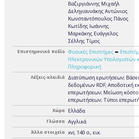
Βαζιργιάννης Μιχαήλ
Δεληγιαννάκης Αντώνιος
Κωνσταντόπουλος Πάνος
Κωτίδης Ιωάννης
Μαρκάκης Ευάγγελος
Σέλλης Τίμος
Επιστημονικό πεδίο
Φυσικές Επιστήμες
➨
Επιστή
Ηλεκτρονικών Υπολογιστών κ
Πληροφορική
Λέξεις-κλειδιά
Διατύπωση ερωτήσεων; Βάσε
δεδομένων RDF; Αποδοτική ε
επερωτήσεων; Μείωση κόστο
επερωτήσεων; Τύποι επερωτ
Χώρα
Ελλάδα
Γλώσσα
Αγγλικά
Άλλα στοιχεία
xvi, 140 σ., εικ.