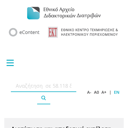
A-
A0
A+
|
EN