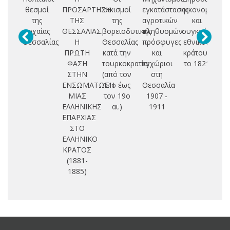
θεσμοί
ΠΡΟΣΑΡΤΗΣΗ
οικισμοί
εγκατάστασης
οικονομικά
βυ
της
ΤΗΣ
της
αγροτικών
και
Θ
αρχαίας
ΘΕΣΣΑΛΙΑΣ.
βορειοδυτικής
πληθυσμών:
συγκρότηση
Θεσσαλίας
Η
Θεσσαλίας
πρόσφυγες
εθνικού
ΠΡΩΤΗ
κατά την
και
κράτους
ΦΑΣΗ
τουρκοκρατία:
εγχώριοι
το 1821
σ
ΣΤΗΝ
(από τον
στη
ε
ΕΝΣΩΜΑΤΩΣΗ
14ο έως
Θεσσαλία
ισ
ΜΙΑΣ
τον 19ο
1907 -
γ
ΕΛΛΗΝΙΚΗΣ
αι.)
1911
ΕΠΑΡΧΙΑΣ
ΣΤΟ
ΕΛΛΗΝΙΚΟ
ΚΡΑΤΟΣ
(1881-
1885)