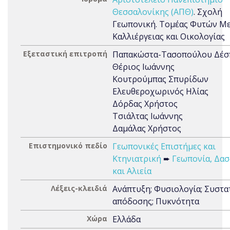
Θεσσαλονίκης (ΑΠΘ)
. Σχολή
Γεωπονική. Τομέας Φυτών Μ
Καλλιέργειας και Οικολογίας
Εξεταστική επιτροπή
Παπακώστα-Τασοπούλου Δέ
Θέριος Ιωάννης
Κουτρούμπας Σπυρίδων
Ελευθεροχωρινός Ηλίας
Δόρδας Χρήστος
Τσιάλτας Ιωάννης
Δαμάλας Χρήστος
Επιστημονικό πεδίο
Γεωπονικές Επιστήμες και
Κτηνιατρική
➨
Γεωπονία, Δασ
και Αλιεία
Λέξεις-κλειδιά
Ανάπτυξη; Φυσιολογία; Συστα
απόδοσης; Πυκνότητα
Χώρα
Ελλάδα