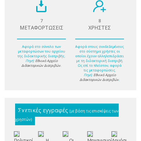
7
8
ΜΕΤΑΦΟΡΤΩΣΕΙΣ
ΧΡΗΣΤΕΣ
Αφορά στο σύνολο των
Αφορά στους συνδεδεμένους
μεταφορτώσων του αρχείου
στο σύστημα χρήστες οι
της διδακτορικής διατριβής.
οποίοι έχουν αλληλεπιδράσει
Πηγή:
Εθνικό Αρχείο
με τη διδακτορική διατριβή.
Διδακτορικών Διατριβών
.
Ως επί το πλείστον, αφορά
τις μεταφορτώσεις.
Πηγή:
Εθνικό Αρχείο
Διδακτορικών Διατριβών
.
Σχετικές εγγραφές
(με βάση τις επισκέψεις των
χρηστών)
Πολιτικοί
Η
Οι
Μηχανισμοί
Δημόσια