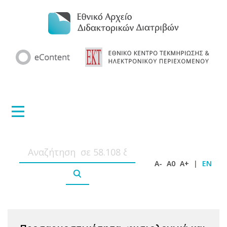
A-
A0
A+
|
EN