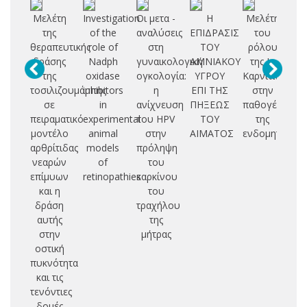
Μελέτη
Investigation
Οι μετα -
Η
Μελέτη
Φ
της
of the
αναλύσεις
ΕΠΙΔΡΑΣΙΣ
του
μ
θεραπευτικής
role of
στη
ΤΟΥ
ρόλου
δράσης
Nadph
γυναικολογική
ΑΜΝΙΑΚΟΥ
της L-
αν
της
oxidase
ογκολογία:
ΥΓΡΟΥ
Καρνιτίνης
δ
τοσιλιζουμάμπης
inhibitors
η
ΕΠΙ ΤΗΣ
στην
σε
in
ανίχνευση
ΠΗΞΕΩΣ
παθογένεια
π
πειραματικό
experimental
του HPV
ΤΟΥ
της
τρ
μοντέλο
animal
στην
ΑΙΜΑΤΟΣ
ενδομητρίωση
αρθρίτιδας
models
πρόληψη
b]
νεαρών
of
του
θε
επίμυων
retinopathies
καρκίνου
και η
του
δράση
τραχήλου
αυτής
της
στην
μήτρας
οστική
πυκνότητα
και τις
τενόντιες
δομές