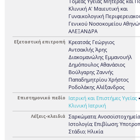
Τομέας Υγείας Μητέρας και Πα
Κλινική Α' Μαιευτική και
Γυναικολογική Περιφερειακο
Γενικού Νοσοκομείου Αθηνώ
ΑΛΕΞΑΝΔΡΑ
Εξεταστική επιτροπή
Κρεατσάς Γεώργιος
Αντσακλής Άρης
Διακομανώλης Εμμανουήλ
Δημόπουλος Αθανάσιος
Βούλγαρης Ζαννής
Παπαδημητρίου Χρήστος
Ροδολάκης Αλέξανδρος
Επιστημονικό πεδίο
Ιατρική και Επιστήμες Υγείας
Κλινική Ιατρική
Λέξεις-κλειδιά
Σαρκώματα; Ανοσοϊστοχημεία
Ιστολογία; Επιβίωση; Υποτροπ
Στάδιο; Ηλικία