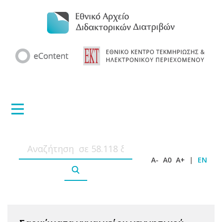
A-
A0
A+
|
EN