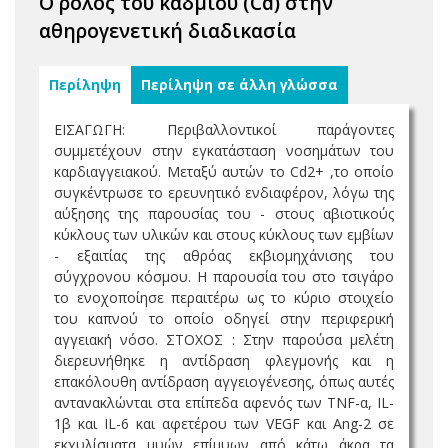
Ο ρόλος του καδμίου (Cd) στην
αθηρογενετική διαδικασία
Περίληψη
Περίληψη σε άλλη γλώσσα
ΕΙΣΑΓΩΓΗ: Περιβαλλοντικοί παράγοντες
συμμετέχουν στην εγκατάσταση νοσημάτων του
καρδιαγγειακού. Μεταξύ αυτών το Cd2+ ,το οποίο
συγκέντρωσε το ερευνητικό ενδιαφέρον, λόγω της
αύξησης της παρουσίας του - στους αβιοτικούς
κύκλους των υλικών και στους κύκλους των εμβίων
- εξαιτίας της αθρόας εκβιομηχάνισης του
σύγχρονου κόσμου. Η παρουσία του στο τσιγάρο
το ενοχοποίησε περαιτέρω ως το κύριο στοιχείο
του καπνού το οποίο οδηγεί στην περιφερική
αγγειακή νόσο. ΣΤΟΧΟΣ : Στην παρούσα μελέτη
διερευνήθηκε η αντίδραση φλεγμονής και η
επακόλουθη αντίδραση αγγειογένεσης, όπως αυτές
αντανακλώνται στα επίπεδα αφενός των TNF-α, IL-
1β και IL-6 και αφετέρου των VEGF και Ang-2 σε
εκχυλίσματα μυών επίμυων από κάτω άκρα τα