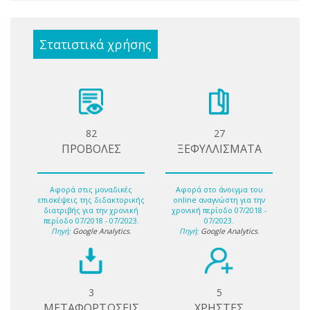
Στατιστικά χρήσης
82
27
ΠΡΟΒΟΛΕΣ
ΞΕΦΥΛΛΙΣΜΑΤΑ
Αφορά στις μοναδικές
Αφορά στο άνοιγμα του
επισκέψεις της διδακτορικής
online αναγνώστη για την
διατριβής για την χρονική
χρονική περίοδο 07/2018 -
περίοδο 07/2018 - 07/2023.
07/2023.
Πηγή:
Google Analytics
.
Πηγή:
Google Analytics
.
3
5
ΜΕΤΑΦΟΡΤΩΣΕΙΣ
ΧΡΗΣΤΕΣ