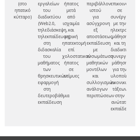
(στο
εργαλείων
ήπατος
περιβάλλον
επικοινωνιών
γ
ηπατικό
του
μετά
ιστού
σε
ι
κύτταρο)
διαδικτύου
από
για
συνέργεια
(Web2.0,
ισχαιμία
ασύγχρονη
με την
τηλεδιάσκεψη,
και
εξ
ηλεκτρονική
τηλεκπαίδευση)
μερική
αποστάσεως
μάθηση
στη
ηπατεκτομή
εκπαίδευση
και τη
διδασκαλία
επί
με
διαδικτυακή
του
χολοστατικού
ενσωμάτωση
συνεργατική
μαθήματος
ήπατος
μαθητικών
μάθηση
των
σε
μοντέλων
για την
θρησκευτικών:
επίμυες
και
υλοποίηση
εφαρμογή
συλλογισμών
εικονικών
στη
ανάλογων
τάξεων
δευτεροβάθμια
περιπτώσεων
στην
εκπαίδευση
ανώτατη
εκπαίδευση