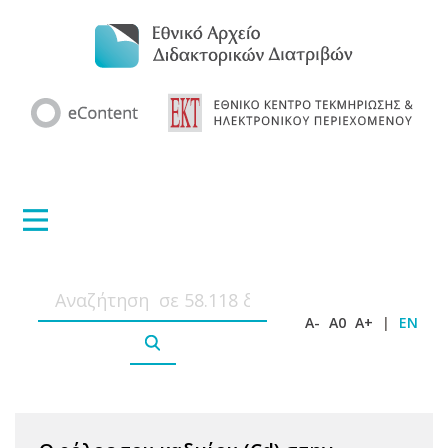
A-
A0
A+
|
EN