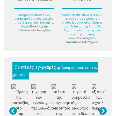
Αφορά στο σύνολο των
Αφορά στους συνδεδεμένους
μεταφορτώσων του αρχείου
στο σύστημα χρήστες οι
της διδακτορικής διατριβής.
οποίοι έχουν αλληλεπιδράσει
Πηγή:
Εθνικό Αρχείο
με τη διδακτορική διατριβή.
Διδακτορικών Διατριβών
.
Ως επί το πλείστον, αφορά
τις μεταφορτώσεις.
Πηγή:
Εθνικό Αρχείο
Διδακτορικών Διατριβών
.
Σχετικές εγγραφές
(με βάση τις επισκέψεις των
χρηστών)
Επίδραση
Η χρήση
Μελέτη
Τεχνητή
Αξιοποίηση
Ε
της
των
της
νοημοσύνη
των
(σ
υπεροξίας
τεχνολογιών,
αναγεννητικής
και
τεχνολογιών
φ
στο
περιβαλλόντων
ικανότητας
διαδίκτυο:
πληροφορίας
α
ήπαρ
και
του
εκπαιδευτικό
και