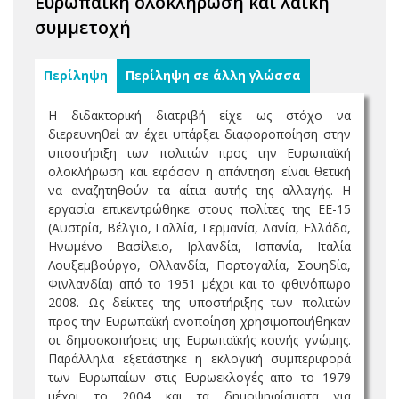
Ευρωπαϊκή ολοκλήρωση και λαϊκή
συμμετοχή
Περίληψη
Περίληψη σε άλλη γλώσσα
Η διδακτορική διατριβή είχε ως στόχο να
διερευνηθεί αν έχει υπάρξει διαφοροποίηση στην
υποστήριξη των πολιτών προς την Ευρωπαϊκή
ολοκλήρωση και εφόσον η απάντηση είναι θετική
να αναζητηθούν τα αίτια αυτής της αλλαγής. Η
εργασία επικεντρώθηκε στους πολίτες της ΕΕ-15
(Αυστρία, Βέλγιο, Γαλλία, Γερμανία, Δανία, Ελλάδα,
Ηνωμένο Βασίλειο, Ιρλανδία, Ισπανία, Ιταλία
Λουξεμβούργο, Ολλανδία, Πορτογαλία, Σουηδία,
Φινλανδία) από το 1951 μέχρι και το φθινόπωρο
2008. Ως δείκτες της υποστήριξης των πολιτών
προς την Ευρωπαϊκή ενοποίηση χρησιμοποιήθηκαν
οι δημοσκοπήσεις της Ευρωπαϊκής κοινής γνώμης.
Παράλληλα εξετάστηκε η εκλογική συμπεριφορά
των Ευρωπαίων στις Ευρωεκλογές απο το 1979
μέχρι το 2004 και τα δημοψηφίσματα για