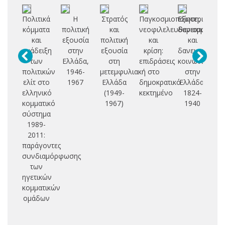
Πολιτικά
Η
Στρατός
Παγκοσμιοποίηση,
Εξωτερικός
κόμματα
πολιτική
και
νεοφιλελευθερισμός
δανεισμός
π
και
εξουσία
πολιτική
και
και
ανάδειξη
στην
εξουσία
κρίση:
δανειακή
θε
των
Ελλάδα,
στη
επιδράσεις
κοινωνικοποί
συ
πολιτικών
1946-
μετεμφυλιακή
στο
στην
ελίτ στο
1967
Ελλάδα
δημοκρατικό
Ελλάδα,
δ
ελληνικό
(1949-
κεκτημένο
1824-
λ
κομματικό
1967)
1940
σύστημα
π
1989-
2011:
«μ
παράγοντες
α
συνδιαμόρφωσης
ελ
των
ηγετικών
κομματικών
ομάδων