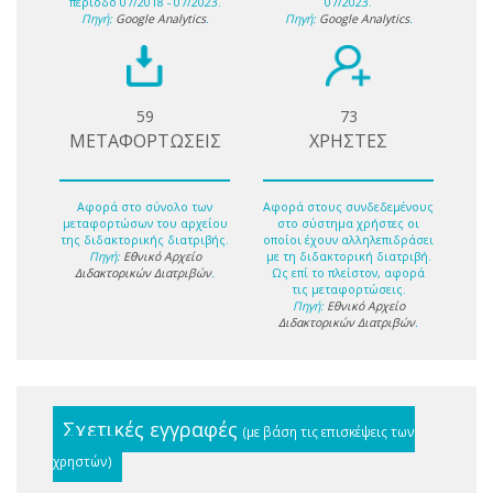
περίοδο 07/2018 - 07/2023.
07/2023.
Πηγή:
Google Analytics
.
Πηγή:
Google Analytics
.
59
73
ΜΕΤΑΦΟΡΤΩΣΕΙΣ
ΧΡΗΣΤΕΣ
Αφορά στο σύνολο των
Αφορά στους συνδεδεμένους
μεταφορτώσων του αρχείου
στο σύστημα χρήστες οι
της διδακτορικής διατριβής.
οποίοι έχουν αλληλεπιδράσει
Πηγή:
Εθνικό Αρχείο
με τη διδακτορική διατριβή.
Διδακτορικών Διατριβών
.
Ως επί το πλείστον, αφορά
τις μεταφορτώσεις.
Πηγή:
Εθνικό Αρχείο
Διδακτορικών Διατριβών
.
Σχετικές εγγραφές
(με βάση τις επισκέψεις των
χρηστών)