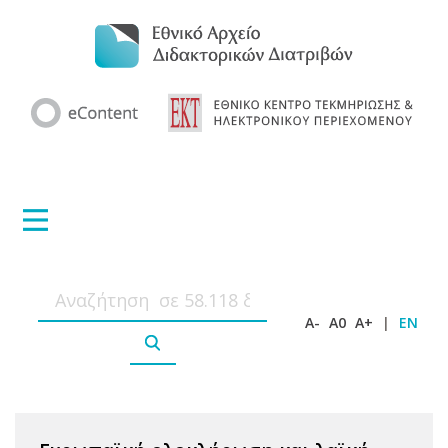
A-
A0
A+
|
EN