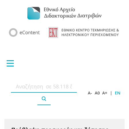
A-
A0
A+
|
EN