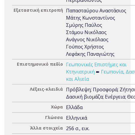
Περιβάλλοντος
Εξεταστική επιτροπή
Παπασταύρου Αναστάσιος
Μάτης Κωνσταντίνος
Σμύρης Παύλος
Στάμου Νικόλαος
Ανάγνος Νικόλαος
Γούπος Χρήστος
Λεφάκης Παναγιώτης
Επιστημονικό πεδίο
Γεωπονικές Επιστήμες και
Κτηνιατρική
➨
Γεωπονία, Δασ
και Αλιεία
Λέξεις-κλειδιά
Πρόβλεψη; Προσφορά; Ζήτησ
Δασική βιομάζα; Ενέργεια; Θε
Χώρα
Ελλάδα
Γλώσσα
Ελληνικά
Άλλα στοιχεία
256 σ., εικ.