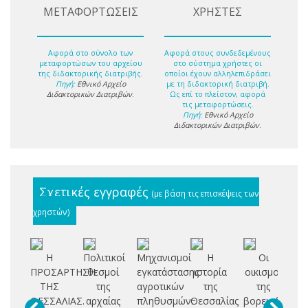
ΜΕΤΑΦΟΡΤΩΣΕΙΣ
ΧΡΗΣΤΕΣ
Αφορά στο σύνολο των
Αφορά στους συνδεδεμένους
μεταφορτώσων του αρχείου
στο σύστημα χρήστες οι
της διδακτορικής διατριβής.
οποίοι έχουν αλληλεπιδράσει
Πηγή:
Εθνικό Αρχείο
με τη διδακτορική διατριβή.
Διδακτορικών Διατριβών
.
Ως επί το πλείστον, αφορά
τις μεταφορτώσεις.
Πηγή:
Εθνικό Αρχείο
Διδακτορικών Διατριβών
.
Σχετικές εγγραφές
(με βάση τις επισκέψεις των
χρηστών)
Η
Πολιτικοί
Μηχανισμοί
Η
Οι
Δ
ΠΡΟΣΑΡΤΗΣΗ
θεσμοί
εγκατάστασης
ιστορία
οικισμοί
οι
ΤΗΣ
της
αγροτικών
της
της
ΘΕΣΣΑΛΙΑΣ.
αρχαίας
πληθυσμών:
Θεσσαλίας
βορειοδυτική
σ