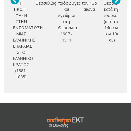
Η
Θεσσαλίας
πρόσφυγες
τον 13ο
Θεσσαλίας
ε
ΠΡΩΤΗ
και
αιώνα
κατά την
κ
ΦΑΣΗ
εγχώριοι
τουρκοκρατία:
τ
ΣΤΗΝ
στη
(από τον
ΕΝΣΩΜΑΤΩΣΗ
Θεσσαλία
14ο έως
ΜΙΑΣ
1907 -
τον 19ο
ΕΛΛΗΝΙΚΗΣ
1911
αι.)
ΕΠΑΡΧΙΑΣ
ΣΤΟ
ΕΛΛΗΝΙΚΟ
ΚΡΑΤΟΣ
(1881-
1885)