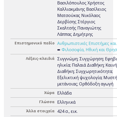
Βασιλόπουλος Χρήστος
Καλλιακμάνης Βασίλειος
Ματσούκας Νικόλαος
Δερβίσης Στέργιος
Σκαλτσής Παναγιώτης
Λάππας Δημήτρης
Επιστημονικό πεδίο
Ανθρωπιστικές Επιστήμες και
➨
Φιλοσοφία, Ηθική και Θρησ
Λέξεις-κλειδιά
Συγγνώμη; Συγχώρηση; Εφηβ
ηλικία; Παλαιά Διαθήκη; Καινή
Διαθήκη; Συγχωρητικότητα;
Εξελικτική ψυχολογία; Μυστ
μετάνοιας; Ορθόδοξη αγωγή
Χώρα
Ελλάδα
Γλώσσα
Ελληνικά
Άλλα στοιχεία
424 σ., εικ.