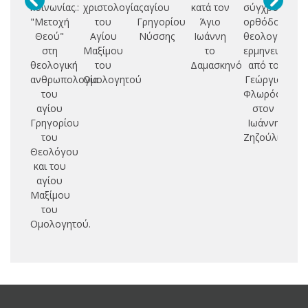
κοινωνίας.:
χριστολογίας
αγίου
κατά τον
σύγχρονη
συ
"Μετοχή
του
Γρηγορίου
Άγιο
ορθόδοξη
Θεού"
Αγίου
Νύσσης
Ιωάννη
θεολογική
κα
στη
Μαξίμου
το
ερμηνευτική:
δι
θεολογική
του
Δαμασκηνό
από το
ανθρωπολογία
Ομολογητού
Γεώργιο
του
Φλωρόφσκυ
Γρ
αγίου
στον
Ν
Γρηγορίου
Ιωάννη
του
Ζηζούλια
Θεολόγου
και του
αγίου
Μαξίμου
του
Ομολογητού.