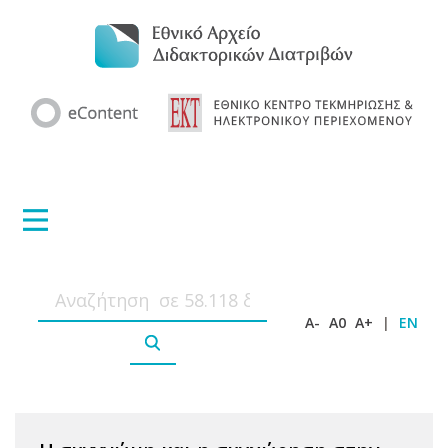
A-
A0
A+
|
EN