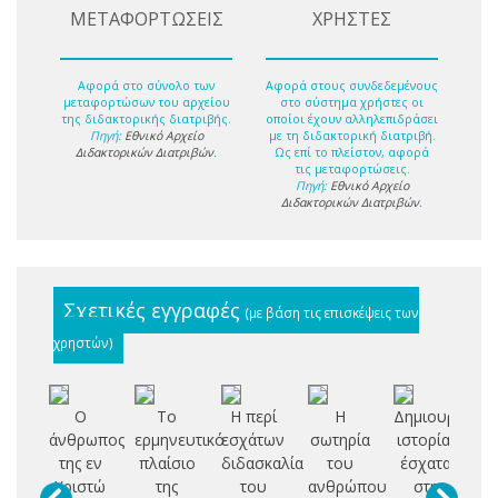
ΜΕΤΑΦΟΡΤΩΣΕΙΣ
ΧΡΗΣΤΕΣ
Αφορά στο σύνολο των
Αφορά στους συνδεδεμένους
μεταφορτώσων του αρχείου
στο σύστημα χρήστες οι
της διδακτορικής διατριβής.
οποίοι έχουν αλληλεπιδράσει
Πηγή:
Εθνικό Αρχείο
με τη διδακτορική διατριβή.
Διδακτορικών Διατριβών
.
Ως επί το πλείστον, αφορά
τις μεταφορτώσεις.
Πηγή:
Εθνικό Αρχείο
Διδακτορικών Διατριβών
.
Σχετικές εγγραφές
(με βάση τις επισκέψεις των
χρηστών)
Ο
Το
Η περί
Η
Δημιουργία,
άνθρωπος
ερμηνευτικό
εσχάτων
σωτηρία
ιστορία,
πρ
της εν
πλαίσιο
διδασκαλία
του
έσχατα
αμ
Χριστώ
της
του
ανθρώπου
στη