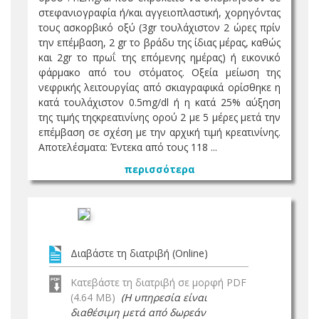
στεφανιογραφία ή/και αγγειοπλαστική, χορηγόντας
τους ασκορβικό οξύ (3gr τουλάχιστον 2 ώρες πρίν
την επέμβαση, 2 gr το βράδυ της ίδιας μέρας, καθώς
και 2gr το πρωΐ της επόμενης ημέρας) ή εικονικό
φάρμακο από του στόματος. Οξεία μείωση της
νεφρικής λειτουργίας από σκιαγραφικά ορίσθηκε η
κατά τουλάχιστον 0.5mg/dl ή η κατά 25% αύξηση
της τιμής τηςκρεατινίνης ορού 2 με 5 μέρες μετά την
επέμβαση σε σχέση με την αρχική τιμή κρεατινίνης.
Αποτελέσματα: Έντεκα από τους 118 ...
περισσότερα
Διαβάστε τη διατριβή (Online)
Κατεβάστε τη διατριβή σε μορφή PDF
(4.64 MB)
(Η υπηρεσία είναι
διαθέσιμη μετά από δωρεάν