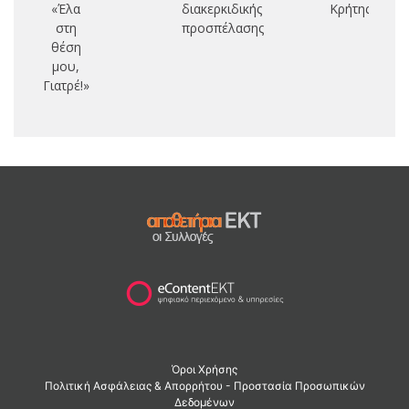
«Έλα
διακερκιδικής
Κρήτης
στη
προσπέλασης
θέση
μου,
Γιατρέ!»