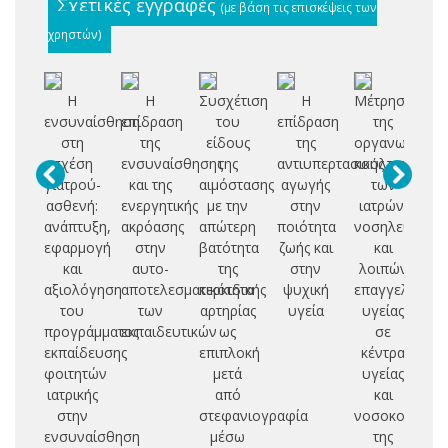
Σχετικές εγγραφές
(με βάση τις επισκέψεις των
χρηστών)
Η
Η
Συσχέτιση
Η
Μέτρηση
ενσυναίσθηση
επίδραση
του
επίδραση
της
στη
της
είδους
της
οργανωσιακή
επ
σχέση
ενσυναίσθησης
της
αντιυπερτασικής
κουλτούρας
ι
γιατρού-
και της
αιμόστασης
αγωγής
των
α
ασθενή:
ενεργητικής
με την
στην
ιατρών,
κ
ανάπτυξη,
ακρόασης
απώτερη
ποιότητα
νοσηλευτών
αν
εφαρμογή
στην
βατότητα
ζωής και
και
και
αυτο-
της
στην
λοιπών
π
αξιολόγηση
αποτελεσματικότητα
κερκιδικής
ψυχική
επαγγελματιώ
του
των
αρτηρίας
υγεία
υγείας
δ
προγράμματος
εκπαιδευτικών
ως
σε
ι
εκπαίδευσης
επιπλοκή
κέντρα
φοιτητών
μετά
υγείας
α
ιατρικής
από
και
στην
στεφανιογραφία
νοσοκομεία
ενσυναίσθηση
μέσω
της