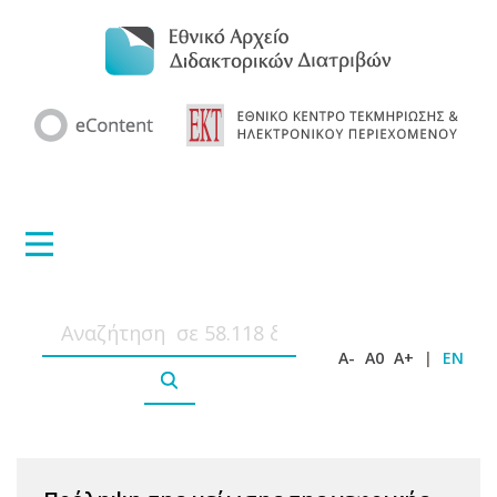
A-
A0
A+
|
EN