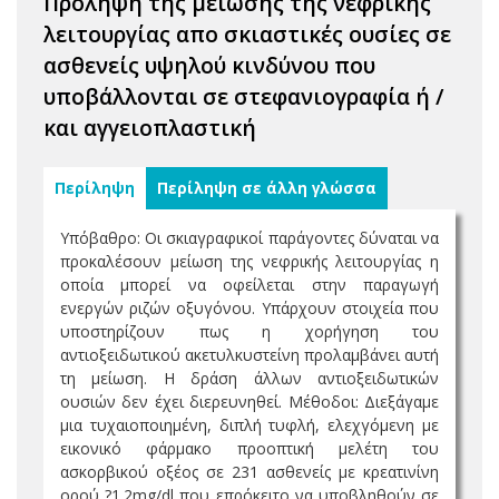
Πρόληψη της μείωσης της νεφρικής
λειτουργίας απο σκιαστικές ουσίες σε
ασθενείς υψηλού κινδύνου που
υποβάλλονται σε στεφανιογραφία ή /
και αγγειοπλαστική
Περίληψη
Περίληψη σε άλλη γλώσσα
Υπόβαθρο: Οι σκιαγραφικοί παράγοντες δύναται να
προκαλέσουν μείωση της νεφρικής λειτουργίας η
οποία μπορεί να οφείλεται στην παραγωγή
ενεργών ριζών οξυγόνου. Υπάρχουν στοιχεία που
υποστηρίζουν πως η χορήγηση του
αντιοξειδωτικού ακετυλκυστείνη προλαμβάνει αυτή
τη μείωση. Η δράση άλλων αντιοξειδωτικών
ουσιών δεν έχει διερευνηθεί. Μέθοδοι: Διεξάγαμε
μια τυχαιοποιημένη, διπλή τυφλή, ελεχγόμενη με
εικονικό φάρμακο προοπτική μελέτη του
ασκορβικού οξέος σε 231 ασθενείς με κρεατινίνη
ορού ?1.2mg/dl που επρόκειτο να υποβληθούν σε