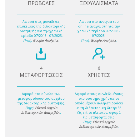
ΠΡΟΒΟΛΕΣ
ΞΕΦΥΛΛΙΣΜΑΤΑ
Αφορά στις μοναδικές
Αφορά στο άνοιγμα του
επισκέψεις της διδακτορικής
online αναγνώστη για την
διατριβής για την χρονική
χρονική περίοδο 07/2018 -
περίοδο 07/2018 - 07/2023.
07/2023.
Πηγή:
Google Analytics
.
Πηγή:
Google Analytics
.
4
6
ΜΕΤΑΦΟΡΤΩΣΕΙΣ
ΧΡΗΣΤΕΣ
Αφορά στο σύνολο των
Αφορά στους συνδεδεμένους
μεταφορτώσων του αρχείου
στο σύστημα χρήστες οι
της διδακτορικής διατριβής.
οποίοι έχουν αλληλεπιδράσει
Πηγή:
Εθνικό Αρχείο
με τη διδακτορική διατριβή.
Διδακτορικών Διατριβών
.
Ως επί το πλείστον, αφορά
τις μεταφορτώσεις.
Πηγή:
Εθνικό Αρχείο
Διδακτορικών Διατριβών
.