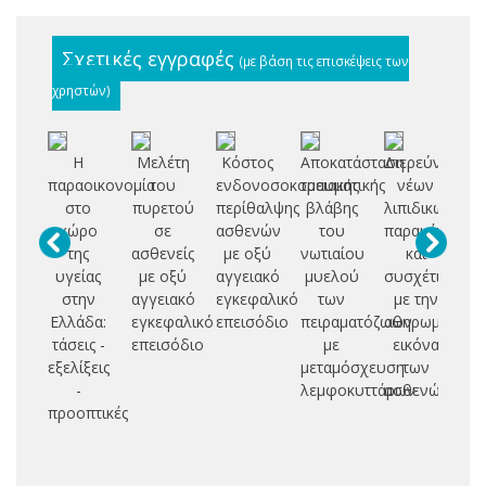
Σχετικές εγγραφές
(με βάση τις επισκέψεις των
χρηστών)
Η
Μελέτη
Κόστος
Αποκατάσταση
Διερεύνηση
Π
παραοικονομία
του
ενδονοσοκομειακής
τραυματικής
νέων
κρ
στο
πυρετού
περίθαλψης
βλάβης
λιπιδικών
χώρο
σε
ασθενών
του
παραμέτρων
β
της
ασθενείς
με οξύ
νωτιαίου
και
απ
υγείας
με οξύ
αγγειακό
μυελού
συσχέτιση
στην
αγγειακό
εγκεφαλικό
των
με την
ασ
Ελλάδα:
εγκεφαλικό
επεισόδιο
πειραματόζωων
αθηρωματική
τάσεις -
επεισόδιο
με
εικόνα
αγ
εξελίξεις
μεταμόσχευση
των
εγ
-
λεμφοκυττάρων
ασθενών
επ
προοπτικές
(Α
συ
μ