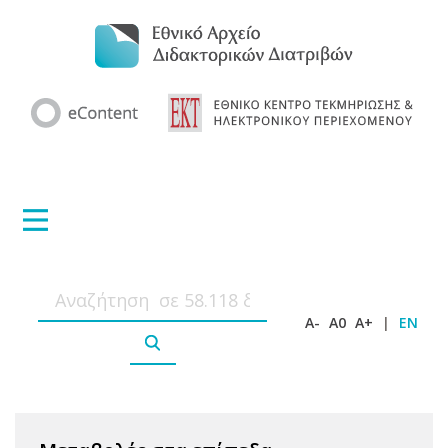
A-
A0
A+
|
EN