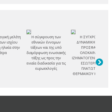
ογική μελέτη
Η σύγκρουση των
Η ΣΥΓΧΡΟΝΗ
των ισχίου
εθνικών έννομων
ΔΥΝΑΜΙΚΗ ΚΑΙ Η
η ηλικία στην
τάξεων και της υπό
ΠΡΟΣΦΑΤΗ
άτρα
διαμόρφωση ενωσιακής
ΟΛΟΚΑΙΝΙΚΗ
τάξης ως προς την
ΙΖΗΜΑΤΟΓΕΝΕΣΗ ΣΤΟ
ενιαία διαδικασία για τις
ΕΣΩΤΕΡΙΚΟ
ευρωεκλογές
ΠΛΑΤΩΤΟΥ
ΘΕΡΜΑΙΚΟΥ ΚΟΛΠΟΥ