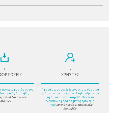
1
2
ΦΟΡΤΩΣΕΙΣ
ΧΡΗΣΤΕΣ
ο των μεταφορτώσων του
Αφορά στους συνδεδεμένους στο σύστημα
δακτορικής διατριβής.
χρήστες οι οποίοι έχουν αλληλεπιδράσει με
 Αρχείο Διδακτορικών
τη διδακτορική διατριβή. Ως επί το
ιατριβών
.
πλείστον, αφορά τις μεταφορτώσεις.
Πηγή:
Εθνικό Αρχείο Διδακτορικών
Διατριβών
.