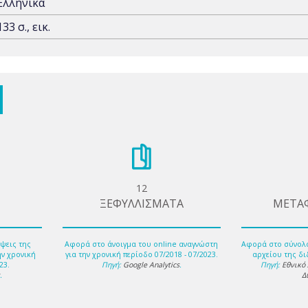
Ελληνικά
133 σ., εικ.
12
ΞΕΦΥΛΛΙΣΜΑΤΑ
ΜΕΤΑ
ψεις της
Αφορά στο άνοιγμα του online αναγνώστη
Αφορά στο σύνολ
ην χρονική
για την χρονική περίοδο 07/2018 - 07/2023.
αρχείου της δι
23.
Πηγή:
Google Analytics
.
Πηγή:
Εθνικό
s
.
Δ