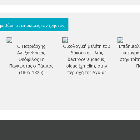
(με βάση τις επισκέψεις των χρηστών)
Ο Πατριάρχης
Οικολογική μελέτη του
Επιδημιολ
Αλεξανδρείας
δάκου της ελιάς
καταγμά
Θεόφιλος Β'
bactrocera (dacus)
στην τρίτ
Παγκώστας ο Πάτμιος
oleae (gmelin), στην
Π
(1805-1825)
περιοχή της Αχαΐας