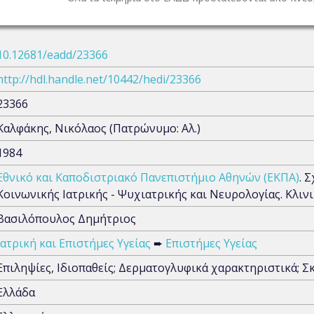
10.12681/eadd/23366
http://hdl.handle.net/10442/hedi/23366
23366
Καλφάκης, Νικόλαος (Πατρώνυμο: Αλ.)
1984
Εθνικό και Καποδιστριακό Πανεπιστήμιο Αθηνών (ΕΚΠΑ)
. 
Κοινωνικής Ιατρικής - Ψυχιατρικής και Νευρολογίας. Κλι
Βασιλόπουλος Δημήτριος
Ιατρική και Επιστήμες Υγείας
➨
Επιστήμες Υγείας
Επιληψίες, Ιδιοπαθείς; Δερματογλυφικά χαρακτηριστικά; 
Ελλάδα