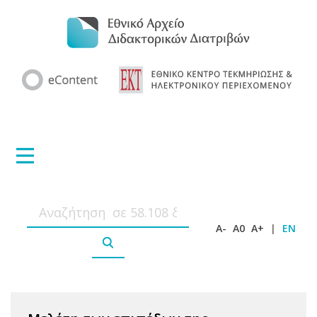
A-
A0
A+
|
EN