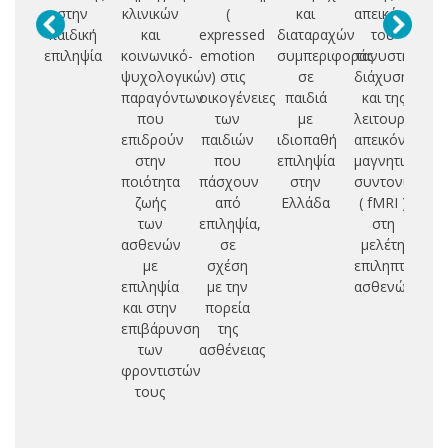
στην
κλινικών
(
και
απεικόνισης
παιδική
και
expressed
διαταραχών
του
π
επιληψία
κοινωνικό-
emotion
συμπεριφοράς
τανυστή
ψυχολογικών
) στις
σε
διάχυσης
με
παραγόντων
οικογένειες
παιδιά
και της
που
των
με
λειτουργικής
επιδρούν
παιδιών
ιδιοπαθή
απεικόνισης
στην
που
επιληψία
μαγνητικού
π
ποιότητα
πάσχουν
στην
συντονισμού
π
ζωής
από
Ελλάδα
( fMRI )
των
επιληψία,
στη
ασθενών
σε
μελέτη
με
σχέση
επιληπτικών
σω
επιληψία
με την
ασθενών
ά
και στην
πορεία
επιβάρυνση
της
των
ασθένειας
φροντιστών
τους