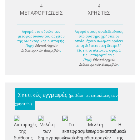
4
4
ΜΕΤΑΦΟΡΤΩΣΕΙΣ
ΧΡΗΣΤΕΣ
Αφορά στο σύνολο των
Αφορά στους συνδεδεμένους
μεταφορτώσων του αρχείου
στο σύστημα χρήστες οι
της διδακτορικής διατριβής.
οποίοι έχουν αλληλεπιδράσει
Πηγή:
Εθνικό Αρχείο
με τη διδακτορική διατριβή.
Διδακτορικών Διατριβών
.
Ως επί το πλείστον, αφορά
τις μεταφορτώσεις.
Πηγή:
Εθνικό Αρχείο
Διδακτορικών Διατριβών
.
Σχετικές εγγραφές
(με βάση τις επισκέψεις των
χρηστών)
Διαταραχές
Μελέτη
Το
Μελέτη
Η
Μ
της
των
εκπεφρασμένο
νευροαναπτυξιακών
σημασία
εν
διάθεσης
δημογραφικών-
συναίσθημα
διαταραχών
της