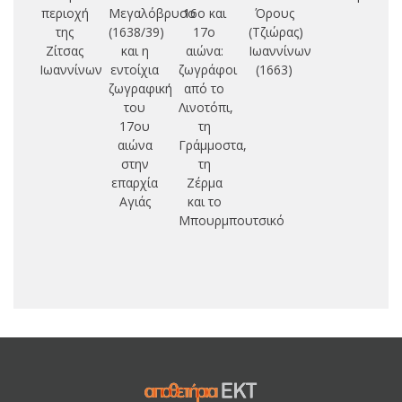
περιοχή
Μεγαλόβρυσο
16ο και
Όρους
π
της
(1638/39)
17ο
(Τζιώρας)
Ζίτσας
και η
αιώνα:
Ιωαννίνων
Δ
Ιωαννίνων
εντοίχια
ζωγράφοι
(1663)
ζωγραφική
από το
Η
του
Λινοτόπι,
17ου
τη
αιώνα
Γράμμοστα,
στην
τη
επαρχία
Ζέρμα
Αγιάς
και το
Μπουρμπουτσικό