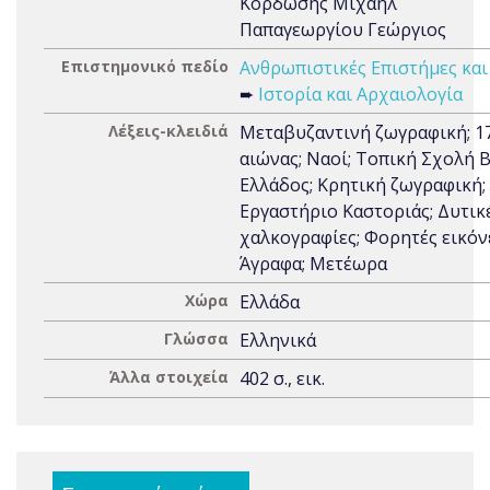
Κορδώσης Μιχαήλ
Παπαγεωργίου Γεώργιος
Επιστημονικό πεδίο
Ανθρωπιστικές Επιστήμες και
➨
Ιστορία και Αρχαιολογία
Λέξεις-κλειδιά
Μεταβυζαντινή ζωγραφική; 1
αιώνας; Ναοί; Τοπική Σχολή 
Ελλάδος; Κρητική ζωγραφική;
Εργαστήριο Καστοριάς; Δυτικ
χαλκογραφίες; Φορητές εικόνε
Άγραφα; Μετέωρα
Χώρα
Ελλάδα
Γλώσσα
Ελληνικά
Άλλα στοιχεία
402 σ., εικ.