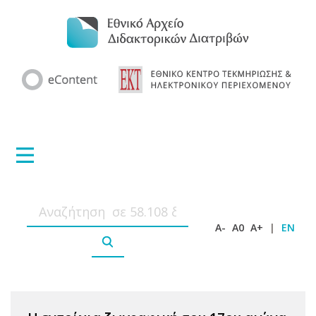
A-
A0
A+
|
EN