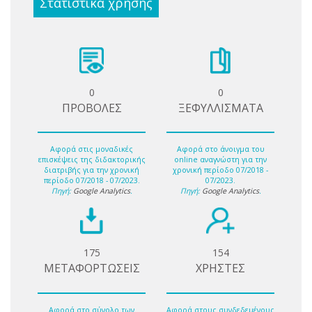
Στατιστικά χρήσης
0
0
ΠΡΟΒΟΛΕΣ
ΞΕΦΥΛΛΙΣΜΑΤΑ
Αφορά στις μοναδικές
Αφορά στο άνοιγμα του
επισκέψεις της διδακτορικής
online αναγνώστη για την
διατριβής για την χρονική
χρονική περίοδο 07/2018 -
περίοδο 07/2018 - 07/2023.
07/2023.
Πηγή:
Google Analytics
.
Πηγή:
Google Analytics
.
175
154
ΜΕΤΑΦΟΡΤΩΣΕΙΣ
ΧΡΗΣΤΕΣ
Αφορά στο σύνολο των
Αφορά στους συνδεδεμένους