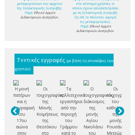
μεταφορτώσων του αρχείου
στο σύστημα χρήστες οι
της διδακτορικής διατριβής.
οποίοι έχουν αλληλεπιδράσει
Πηγή:
Εθνικό Αρχείο
με τη διδακτορική διατριβή.
Διδακτορικών Διατριβών
.
Ως επί το πλείστον, αφορά
τις μεταφορτώσεις.
Πηγή:
Εθνικό Αρχείο
Διδακτορικών Διατριβών
.
Σχετικές εγγραφές
(με βάση τις επισκέψεις των
χρηστών)
Η μονή
Οι
Τα
Ο
Οι
πατέρων
τοιχογραφίες
καλλιτεχνικά
τοιχογραφικός
τοιχογραφίες
το
και η
της
εργαστήρια
διάκοσμος
του
ζωγραφική
Μονής
από την
της
καθολικού
βυ
του
Κοιμήσεως
περιοχή
μονής
της
μν
17ου
της
του
Αγίου
μονής
αιώνα
Θεοτόκου
Γράμμου
Νικολάου
Ρουσάνου
στην
στο
κατά το
του
Μετεώρων
κα