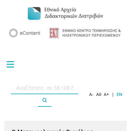
A-
A0
A+
|
EN