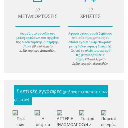
37
37
ΜΕΤΑΦΟΡΤΩΣΕΙΣ
ΧΡΗΣΤΕΣ
Αφορά στο σύνολο των
Αφορά στους συνδεδεμένους
μεταφορτώσων του αρχείου
στο σύστημα χρήστες οι
της διδακτορικής διατριβής.
οποίοι έχουν αλληλεπιδράσει
Πηγή:
Εθνικό Αρχείο
με τη διδακτορική διατριβή.
Διδακτορικών Διατριβών
.
Ως επί το πλείστον, αφορά
τις μεταφορτώσεις.
Πηγή:
Εθνικό Αρχείο
Διδακτορικών Διατριβών
.
Σχετικές εγγραφές
(με βάση τις επισκέψεις των
χρηστών)
Περί
Η
ΑΣΤΕΡΙΗ
Τα ιερά
Ποσειδίππου
των
λατρεία
ΦΙΛΟΜΟΛΠΟΣ:Η
των
επιγράμματα
δι