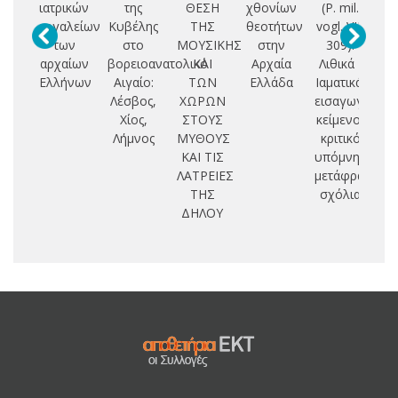
ιατρικών
της
ΘΕΣΗ
χθονίων
(P. mil.
εργαλείων
Κυβέλης
ΤΗΣ
θεοτήτων
vogl. VIII
α
των
στο
ΜΟΥΣΙΚΗΣ
στην
309):
Ε
αρχαίων
βορειοανατολικό
ΚΑΙ
Αρχαία
Λιθικά -
Ελλήνων
Αιγαίο:
ΤΩΝ
Ελλάδα
Ιαματικά:
Λέσβος,
ΧΩΡΩΝ
εισαγωγή,
αρ
Χίος,
ΣΤΟΥΣ
κείμενο,
κ
Λήμνος
ΜΥΘΟΥΣ
κριτικό
ΚΑΙ ΤΙΣ
υπόμνημα,
ΛΑΤΡΕΙΕΣ
μετάφραση,
ΤΗΣ
σχόλια
ΔΗΛΟΥ