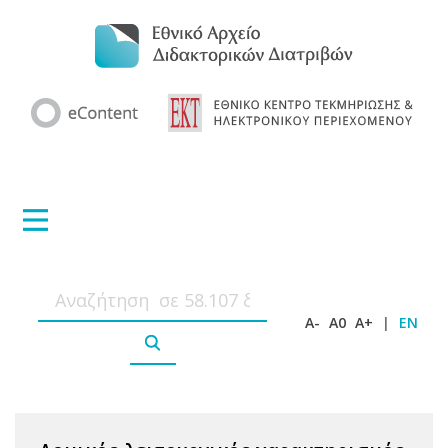
A-
A0
A+
|
EN