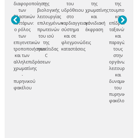
διαφοροποίηση
της
του
της
της
των
βιολογικής
υδρόθειου
χρωματίνης
τουμπουλίνης
λε
βλαστικών
λειτουργίας
στο
και
και
κυττάρων:
επιλεγμένων
καρδιαγγειακό
γονιδιακή
επίδραση
ο ρόλος
πρωτεϊνών
σύστημα
έκφραση
ταξανών
πρ
των
του ιού
και σε
και
Se
επιγενετικών
της
φλεγμονώδεις
παραγώγων
τροποποιήσεων
ηπατίτιδας
καταστάσεις
τους
π
και των
C
στην
αν
αλληλεπιδράσεων
οργάνωση,
σ
χρωματίνης
λειτουργικότη
-
και
ορ
πυρηνικού
δυναμική
μ
φακέλου
του
πυρηνικού
φακέλου
(z