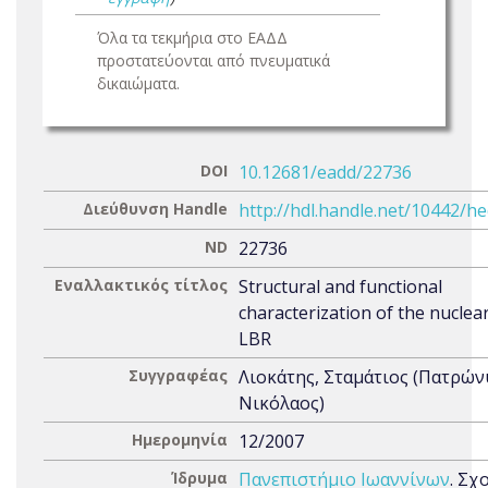
Όλα τα τεκμήρια στο ΕΑΔΔ
προστατεύονται από πνευματικά
δικαιώματα.
DOI
10.12681/eadd/22736
Διεύθυνση Handle
http://hdl.handle.net/10442/h
ND
22736
Εναλλακτικός τίτλος
Structural and functional
characterization of the nuclea
LBR
Συγγραφέας
Λιοκάτης, Σταμάτιος (Πατρών
Νικόλαος)
Ημερομηνία
12/2007
Ίδρυμα
Πανεπιστήμιο Ιωαννίνων
. Σχ