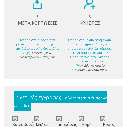
3
3
ΜΕΤΑΦΟΡΤΩΣΕΙΣ
ΧΡΗΣΤΕΣ
Αφορά στο σύνολο των
Αφορά στους συνδεδεμένους
μεταφορτώσων του αρχείου
στο σύστημα χρήστες οι
της διδακτορικής διατριβής.
οποίοι έχουν αλληλεπιδράσει
Πηγή:
Εθνικό Αρχείο
με τη διδακτορική διατριβή.
Διδακτορικών Διατριβών
.
Ως επί το πλείστον, αφορά
τις μεταφορτώσεις.
Πηγή:
Εθνικό Αρχείο
Διδακτορικών Διατριβών
.
Σχετικές εγγραφές
(με βάση τις επισκέψεις των
χρηστών)
Κατευθυνόμενη
Μελέτη
Επιδράσεις
Δομή
Ρόλος
Μ