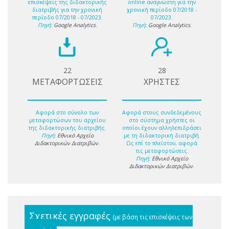
επισκέψεις της διδακτορικής
online αναγνώστη για την
διατριβής για την χρονική
χρονική περίοδο 07/2018 -
περίοδο 07/2018 - 07/2023.
07/2023.
Πηγή:
Google Analytics
.
Πηγή:
Google Analytics
.
22
28
ΜΕΤΑΦΟΡΤΩΣΕΙΣ
ΧΡΗΣΤΕΣ
Αφορά στο σύνολο των
Αφορά στους συνδεδεμένους
μεταφορτώσων του αρχείου
στο σύστημα χρήστες οι
της διδακτορικής διατριβής.
οποίοι έχουν αλληλεπιδράσει
Πηγή:
Εθνικό Αρχείο
με τη διδακτορική διατριβή.
Διδακτορικών Διατριβών
.
Ως επί το πλείστον, αφορά
τις μεταφορτώσεις.
Πηγή:
Εθνικό Αρχείο
Διδακτορικών Διατριβών
.
Σχετικές εγγραφές
(με βάση τις επισκέψεις των