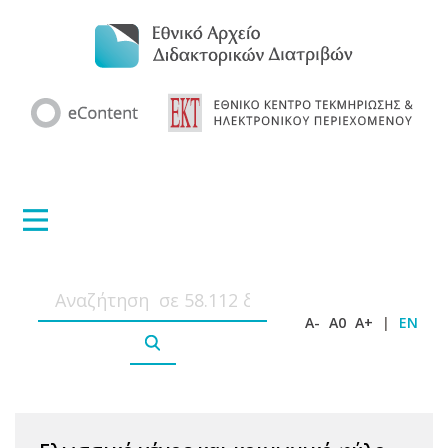
A-
A0
A+
|
EN