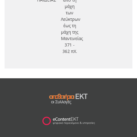
μάχη
των
Λεύκτρων
έως τη
μάχη της
Μαντινείας
371 -
362 πΧ.