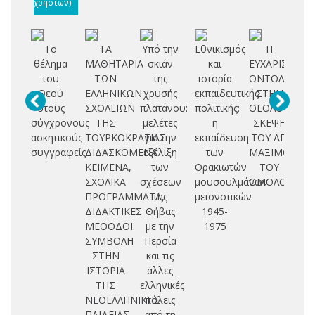
χρηστών)
Το
ΤΑ
Υπό την
Εθνικισμός
Η
Εί
θέλημα
ΜΑΘΗΤΑΡΙΑ
σκιάν
και
ΕΥΧΑΡΙΣΤΙΑΚ
λ
του
ΤΩΝ
της
ιστορία
ΟΝΤΟΛΟΓΙΑ
Θεού
ΕΛΛΗΝΙΚΩΝ
χρυσής
εκπαιδευτικής
ΣΤΗΝ
στους
ΣΧΟΛΕΙΩΝ
πλατάνου:
πολιτικής:
ΘΕΟΛΟΓΙΚΗ
ί
σύγχρονους
ΤΗΣ
μελέτες
η
ΣΚΕΨΗ
ασκητικούς
ΤΟΥΡΚΟΚΡΑΤΙΑΣ.
για την
εκπαίδευση
ΤΟΥ ΑΓ.
υ
συγγραφείς
ΔΙΔΑΣΚΟΜΕΝΑ
εξέλιξη
των
ΜΑΞΙΜΟΥ
σ
ΚΕΙΜΕΝΑ,
των
Θρακιωτών
ΤΟΥ
ΣΧΟΛΙΚΑ
σχέσεων
μουσουλμάνων
ΟΜΟΛΟΓΗΤΗ
Ι
ΠΡΟΓΡΑΜΜΑΤΑ,
της
μειονοτικών
Δ
ΔΙΔΑΚΤΙΚΕΣ
Θήβας
1945-
ΜΕΘΟΔΟΙ.
με την
1975
ΣΥΜΒΟΛΗ
Περσία
ΣΤΗΝ
και τις
ΙΣΤΟΡΙΑ
άλλες
ΤΗΣ
ελληνικές
ΝΕΟΕΛΛΗΝΙΚΗΣ
πόλεις
ΠΑΙΔΕΙΑΣ
από τη