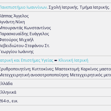
Πανεπιστήμιο Ιωαννίνων
. Σχολή Ιατρικής. Τμήμα Ιατρικής
Κάππας Άγγελος
Αγνάντη Νίκη
Μπουραντάς Κωνσταντίνος
Παρασκευαΐδης Ευάγγελος
Φατούρος Μιχαήλ
Λεβειδιώτου-Στεφάνου Στ.
Γεωργίου Ιωάννης
Ιατρική και Επιστήμες Υγείας
➨
Κλινική Ιατρική
Ερυθροποιητίνη; Κυττοκίνες; Μαστεκτομή; Καρκίνος μαστ
Μετεγχειρητική ανοσοτροποποίηση; Μετεγχειρητικός μετ
Ελλάδα
Ελληνικά
264 σ., εικ.