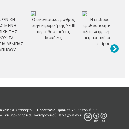
ΙΩΝΙΚΗ
Ο εικονιστικός ρυθμός
Η επίδραση της
ΛΩΜΕΝΗ
στην κεραμική της ΥΕ ΙΙΙ
ερυθροποιητίνης στην
ΙΚΗ ΤΗΣ
περιόδου από τις
οξεία νεφρική ισχαιμία:
ΟΥ. ΤΑ
Μυκήνες
πειραματική μελέτη σε
ΡΙΑ ΛΕΜΠΑΣ
επίμυες
ΛΑΠΗΘΟΥ