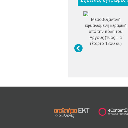
Μεσοβυζαντινή
εφυαλωμένη κεραμική
από την πόλη του
Άργους (10ος – α΄
τέταρτο 13ου αι.)