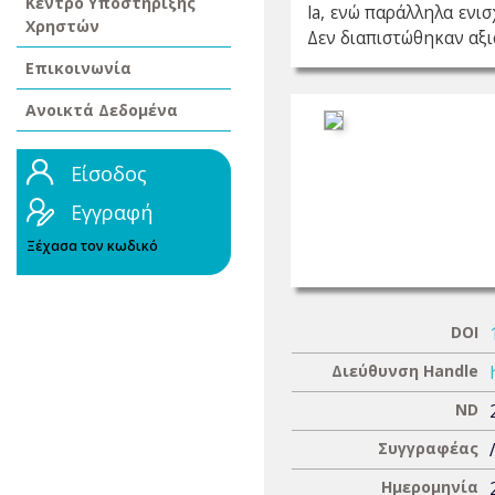
Κέντρο Υποστήριξης
la, ενώ παράλληλα ενι
Χρηστών
Δεν διαπιστώθηκαν αξι
Επικοινωνία
Ανοικτά Δεδομένα
Είσοδος
Εγγραφή
Ξέχασα τον κωδικό
DOI
Διεύθυνση Handle
ND
Συγγραφέας
Ημερομηνία