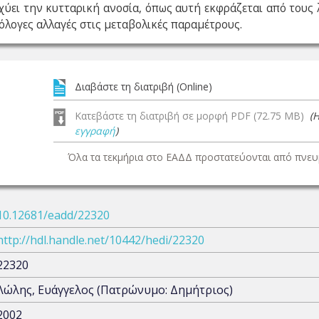
σχύει την κυτταρική ανοσία, όπως αυτή εκφράζεται από το
όλογες αλλαγές στις μεταβολικές παραμέτρους.
Διαβάστε τη διατριβή (Online)
Κατεβάστε τη διατριβή σε μορφή PDF (72.75 MB)
(
εγγραφή
)
Όλα τα τεκμήρια στο ΕΑΔΔ προστατεύονται από πνευμ
10.12681/eadd/22320
http://hdl.handle.net/10442/hedi/22320
22320
Λώλης, Ευάγγελος (Πατρώνυμο: Δημήτριος)
2002