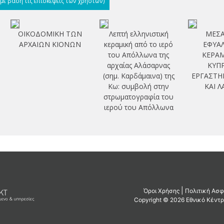
(με βάση τις επισκέψεις των χρηστών)
ΟΙΚΟΔΟΜΙΚΗ ΤΩΝ
Λεπτή ελληνιστική
ΜΕΣΑ
ΑΡΧΑΙΩΝ ΚΙΟΝΩΝ
κεραμική από το ιερό
ΕΦΥΑ
του Απόλλωνα της
ΚΕΡΑΜ
αρχαίας Αλάσαρνας
ΚΥΠΡ
(σημ. Καρδάμαινα) της
ΕΡΓΑΣΤΗ
Κω: συμβολή στην
ΚΑΙ 
στρωματογραφία του
ιερού του Απόλλωνα