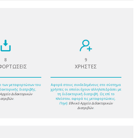
8
9
ΦΟΡΤΩΣΕΙΣ
ΧΡΗΣΤΕΣ
ο των μεταφορτώσων του
Αφορά στους συνδεδεμένους στο σύστημα
δακτορικής διατριβής.
χρήστες οι οποίοι έχουν αλληλεπιδράσει με
 Αρχείο Διδακτορικών
τη διδακτορική διατριβή. Ως επί το
ιατριβών
.
πλείστον, αφορά τις μεταφορτώσεις.
Πηγή:
Εθνικό Αρχείο Διδακτορικών
Διατριβών
.