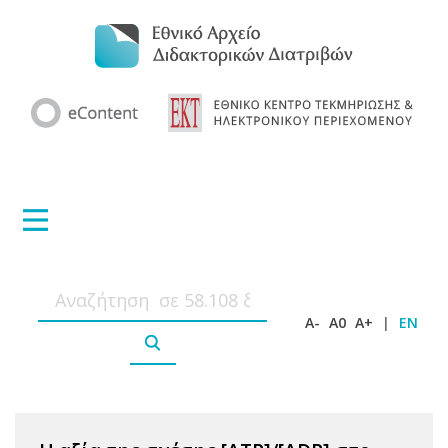
A-
A0
A+
|
EN