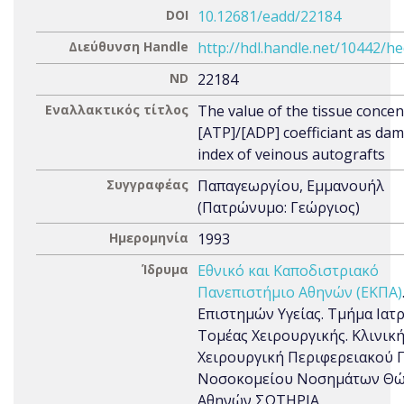
DOI
10.12681/eadd/22184
Διεύθυνση Handle
http://hdl.handle.net/10442/h
ND
22184
Εναλλακτικός τίτλος
The value of the tissue concen
[ATP]/[ADP] coefficiant as d
index of veinous autografts
Συγγραφέας
Παπαγεωργίου, Εμμανουήλ
(Πατρώνυμο: Γεώργιος)
Ημερομηνία
1993
Ίδρυμα
Εθνικό και Καποδιστριακό
Πανεπιστήμιο Αθηνών (ΕΚΠΑ)
Επιστημών Υγείας. Τμήμα Ιατρ
Τομέας Χειρουργικής. Κλινική
Χειρουργική Περιφερειακού 
Νοσοκομείου Νοσημάτων Θ
Αθηνών ΣΩΤΗΡΙΑ