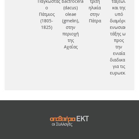
Παγκώστας
bactrocera
τρίτη
τάξεων
Ο
ο
(dacus)
ηλικία
και της
Ι
Πάτμιος
oleae
στην
υπό
(1805-
(gmelin),
Πάτρα
διαμόρφωση
Ε
1825)
στην
ενωσιακής
Π
περιοχή
τάξης ως
Θ
της
προς
Κ
Αχαΐας
την
ενιαία
διαδικασία
για τις
ευρωεκλογές