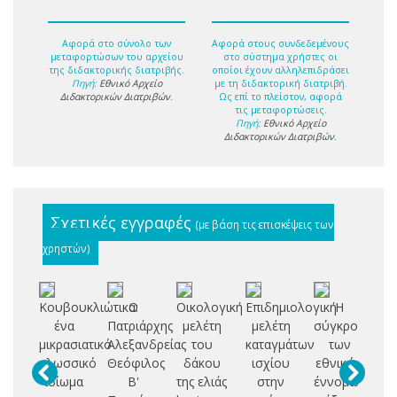
Αφορά στο σύνολο των
Αφορά στους συνδεδεμένους
μεταφορτώσων του αρχείου
στο σύστημα χρήστες οι
της διδακτορικής διατριβής.
οποίοι έχουν αλληλεπιδράσει
Πηγή:
Εθνικό Αρχείο
με τη διδακτορική διατριβή.
Διδακτορικών Διατριβών
.
Ως επί το πλείστον, αφορά
τις μεταφορτώσεις.
Πηγή:
Εθνικό Αρχείο
Διδακτορικών Διατριβών
.
Σχετικές εγγραφές
(με βάση τις επισκέψεις των
χρηστών)
Κουβουκλιώτικα:
Ο
Οικολογική
Επιδημιολογική
Η
ένα
Πατριάρχης
μελέτη
μελέτη
σύγκρουση
Σ
μικρασιατικό
Αλεξανδρείας
του
καταγμάτων
των
Δ
γλωσσικό
Θεόφιλος
δάκου
ισχίου
εθνικών
ιδίωμα
Β'
της ελιάς
στην
έννομων
Π