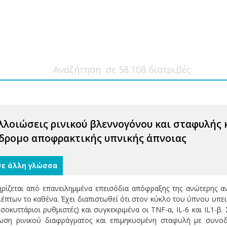
λλοιώσεις ρινικού βλεννογόνου και σταφυλής 
νδρομο αποφρακτικής υπνικής άπνοιας
σε άλλη γλώσσα
ρίζεται από επανειλημμένα επεισόδια απόφραξης της ανώτερης αν
έπτων το καθένα. Έχει διαπιστωθεί ότι στον κύκλο του ύπνου υπει
κυττάριοι ρυθμιστές) και συγκεκριμένα οι TNF-α, IL-6 και IL1-β.
ωση ρινικού διαφράγματος και επιμηκυσμένη σταφυλή με συνοδ