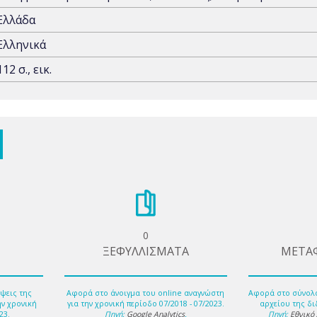
Ελλάδα
Ελληνικά
112 σ., εικ.
0
ΞΕΦΥΛΛΙΣΜΑΤΑ
ΜΕΤΑ
ψεις της
Αφορά στο άνοιγμα του online αναγνώστη
Αφορά στο σύνολ
ην χρονική
για την χρονική περίοδο 07/2018 - 07/2023.
αρχείου της δι
23.
Πηγή:
Google Analytics
.
Πηγή:
Εθνικό