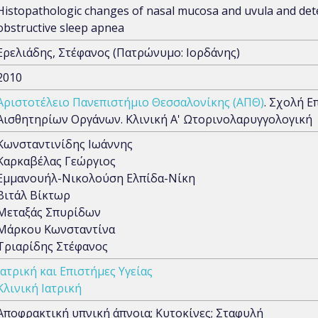
Histopathologic changes of nasal mucosa and uvula and deter
obstructive sleep apnea
Ερελιάδης, Στέφανος (Πατρώνυμο: Ιορδάνης)
2010
Αριστοτέλειο Πανεπιστήμιο Θεσσαλονίκης (ΑΠΘ)
. Σχολή Ε
Αισθητηρίων Οργάνων. Κλινική Α' Ωτορινολαρυγγολογική
Κωνσταντινίδης Ιωάννης
Καρκαβέλας Γεώργιος
Εμμανουήλ-Νικολούση Ελπίδα-Νίκη
Βιτάλ Βίκτωρ
Μεταξάς Σπυρίδων
Μάρκου Κωνσταντίνα
Τριαρίδης Στέφανος
Ιατρική και Επιστήμες Υγείας
Κλινική Ιατρική
Αποφρακτική υπνική άπνοια; Κυτοκίνες; Σταφυλή