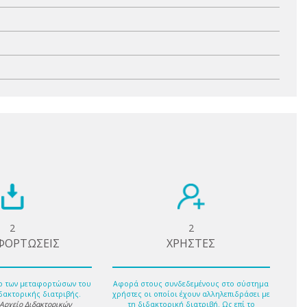
2
2
ΦΟΡΤΩΣΕΙΣ
ΧΡΗΣΤΕΣ
ο των μεταφορτώσων του
Αφορά στους συνδεδεμένους στο σύστημα
δακτορικής διατριβής.
χρήστες οι οποίοι έχουν αλληλεπιδράσει με
 Αρχείο Διδακτορικών
τη διδακτορική διατριβή. Ως επί το