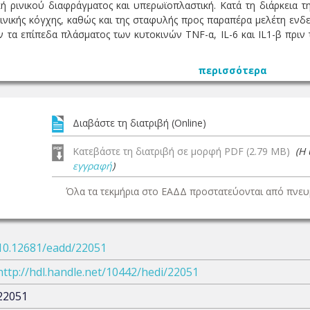
 ρινικού διαφράγματος και υπερωϊοπλαστική. Κατά τη διάρκεια 
ρινικής κόγχης, καθώς και της σταφυλής προς παραπέρα μελέτη ε
 τα επίπεδα πλάσματος των κυτοκινών TNF-α, IL-6 και IL1-β πριν 
περισσότερα
Διαβάστε τη διατριβή (Online)
Κατεβάστε τη διατριβή σε μορφή PDF (2.79 MB)
(Η
εγγραφή
)
Όλα τα τεκμήρια στο ΕΑΔΔ προστατεύονται από πνευμ
10.12681/eadd/22051
http://hdl.handle.net/10442/hedi/22051
22051