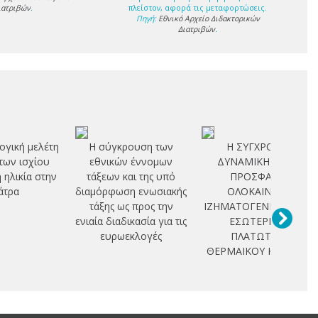
ιατριβών
.
πλείστον, αφορά τις μεταφορτώσεις.
Πηγή:
Εθνικό Αρχείο Διδακτορικών
Διατριβών
.
ογική μελέτη
Η σύγκρουση των
Η ΣΥΓΧΡΟΝΗ
των ισχίου
εθνικών έννομων
ΔΥΝΑΜΙΚΗ ΚΑΙ Η
η ηλικία στην
τάξεων και της υπό
ΠΡΟΣΦΑΤΗ
άτρα
διαμόρφωση ενωσιακής
ΟΛΟΚΑΙΝΙΚΗ
τάξης ως προς την
ΙΖΗΜΑΤΟΓΕΝΕΣΗ ΣΤΟ
ενιαία διαδικασία για τις
ΕΣΩΤΕΡΙΚΟ
ευρωεκλογές
ΠΛΑΤΩΤΟΥ
ΘΕΡΜΑΙΚΟΥ ΚΟΛΠΟΥ