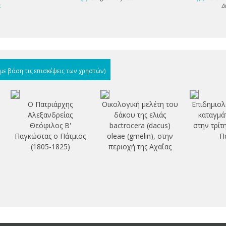
s
.
Δ
(με βάση τις επισκέψεις των χρηστών)
Ο Πατριάρχης
Οικολογική μελέτη του
Επιδημιολ
Αλεξανδρείας
δάκου της ελιάς
καταγμά
Θεόφιλος Β'
bactrocera (dacus)
στην τρίτ
Παγκώστας ο Πάτμιος
oleae (gmelin), στην
Π
(1805-1825)
περιοχή της Αχαΐας