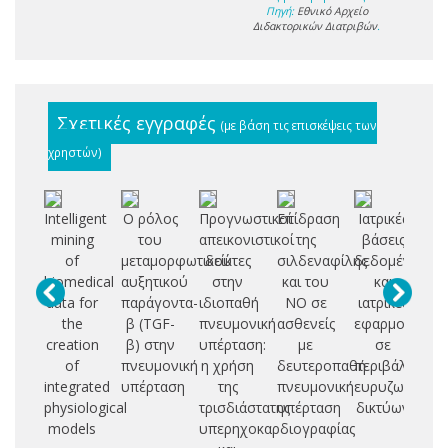
Πηγή:
Εθνικό Αρχείο
Διδακτορικών Διατριβών
.
Σχετικές εγγραφές
(με βάση τις επισκέψεις των
χρηστών)
Intelligent
Ο ρόλος
Προγνωστικοί
Επίδραση
Ιατρικές
Κα
mining
του
απεικονιστικοί
της
βάσεις
πρ
of
μεταμορφωτικού
δείκτες
σιλδεναφίλης
δεδομένων
biomedical
αυξητικού
στην
και του
και
εξ
data for
παράγοντα-
ιδιοπαθή
NO σε
ιατρικές
the
β (TGF-
πνευμονική
ασθενείς
εφαρμογές
πα
creation
β) στην
υπέρταση:
με
σε
of
πνευμονική
η χρήση
δευτεροπαθή
περιβάλλον
integrated
υπέρταση
της
πνευμονική
ευρυζωνικών
physiological
τρισδιάστατης
υπέρταση
δικτύων
models
υπερηχοκαρδιογραφίας