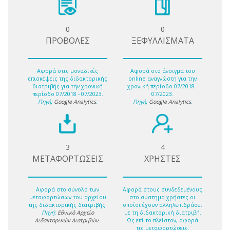
0
0
ΠΡΟΒΟΛΕΣ
ΞΕΦΥΛΛΙΣΜΑΤΑ
Αφορά στις μοναδικές
Αφορά στο άνοιγμα του
επισκέψεις της διδακτορικής
online αναγνώστη για την
διατριβής για την χρονική
χρονική περίοδο 07/2018 -
περίοδο 07/2018 - 07/2023.
07/2023.
Πηγή:
Google Analytics
.
Πηγή:
Google Analytics
.
3
4
ΜΕΤΑΦΟΡΤΩΣΕΙΣ
ΧΡΗΣΤΕΣ
Αφορά στο σύνολο των
Αφορά στους συνδεδεμένους
μεταφορτώσων του αρχείου
στο σύστημα χρήστες οι
της διδακτορικής διατριβής.
οποίοι έχουν αλληλεπιδράσει
Πηγή:
Εθνικό Αρχείο
με τη διδακτορική διατριβή.
Διδακτορικών Διατριβών
.
Ως επί το πλείστον, αφορά
τις μεταφορτώσεις.