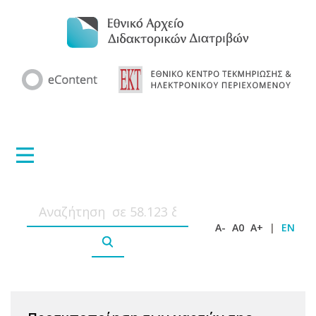
A-
A0
A+
|
EN