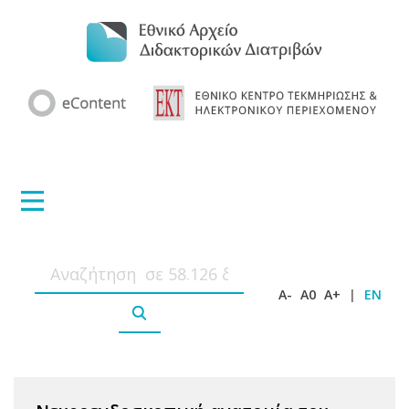
A-
A0
A+
|
EN