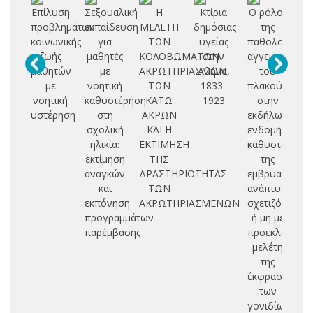
Επίλυση
Σεξουαλική
Η
Κτίρια
Ο ρόλος
προβλημάτων
εκπαίδευση
ΜΕΛΕΤΗ
δημόσιας
της
Ι
κοινωνικής
για
ΤΩΝ
υγείας
παθολογικής
ζωής
μαθητές
ΚΟΛΟΒΩΜΑΤΩΝ
στην
αγγειογένεση
Δ
μαθητών
με
ΑΚΡΩΤΗΡΙΑΣΜΩΝ
Αθήνα,
του
Ν
με
νοητική
ΤΩΝ
1833-
πλακούντα
Α
νοητική
καθυστέρηση
ΚΑΤΩ
1923
στην
υστέρηση
στη
ΑΚΡΩΝ
εκδήλωση
σχολική
ΚΑΙ Η
ενδομήτριας
ηλικία:
ΕΚΤΙΜΗΣΗ
καθυστέρηση
εκτίμηση
ΤΗΣ
της
αναγκών
ΔΡΑΣΤΗΡΙΟΤΗΤΑΣ
εμβρυακής
και
ΤΩΝ
ανάπτυξης
εκπόνηση
ΑΚΡΩΤΗΡΙΑΣΜΕΝΩΝ
σχετιζόμενης
προγραμμάτων
ή μη με
παρέμβασης
προεκλαμψία:
μελέτη
της
έκφρασης
των
γονιδίων