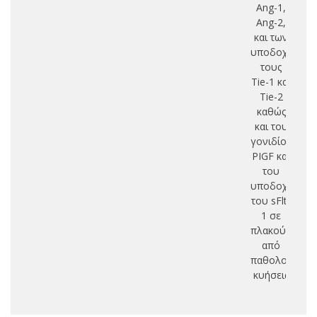
Ang-1,
Ang-2,
και των
υποδοχέων
τους
Tie-1 και
Tie-2
καθώς
και του
γονιδίου
PIGF και
του
υποδοχέα
του sFlt-
1 σε
πλακούντες
από
παθολογικές
κυήσεις