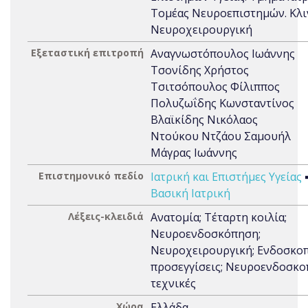
Τομέας Νευροεπιστημών. Κλι
Νευροχειρουργική
Εξεταστική επιτροπή
Αναγνωστόπουλος Ιωάννης
Τσονίδης Χρήστος
Τσιτσόπουλος Φίλιππος
Πολυζωΐδης Κωνσταντίνος
Βλαϊκίδης Νικόλαος
Ντούκου Ντζάου Σαμουήλ
Μάγρας Ιωάννης
Επιστημονικό πεδίο
Ιατρική και Επιστήμες Υγείας
Βασική Ιατρική
Λέξεις-κλειδιά
Ανατομία; Τέταρτη κοιλία;
Νευροενδοσκόπηση;
Νευροχειρουργική; Ενδοσκοπ
προσεγγίσεις; Νευροενδοσκο
τεχνικές
Χώρα
Ελλάδα