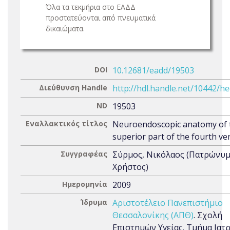
Όλα τα τεκμήρια στο ΕΑΔΔ
προστατεύονται από πνευματικά
δικαιώματα.
DOI
10.12681/eadd/19503
Διεύθυνση Handle
http://hdl.handle.net/10442/h
ND
19503
Εναλλακτικός τίτλος
Neuroendoscopic anatomy of 
superior part of the fourth ven
Συγγραφέας
Σύρμος, Νικόλαος (Πατρώνυμ
Χρήστος)
Ημερομηνία
2009
Ίδρυμα
Αριστοτέλειο Πανεπιστήμιο
Θεσσαλονίκης (ΑΠΘ)
. Σχολή
Επιστημών Υγείας. Τμήμα Ιατρ