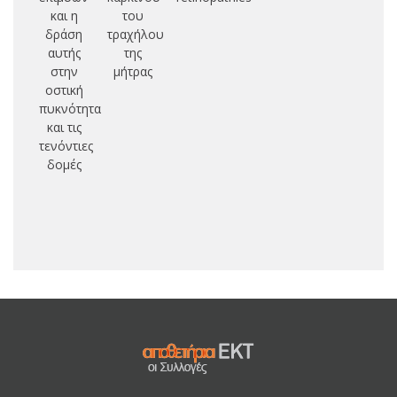
και η
του
δράση
τραχήλου
αυτής
της
στην
μήτρας
οστική
πυκνότητα
και τις
τενόντιες
δομές