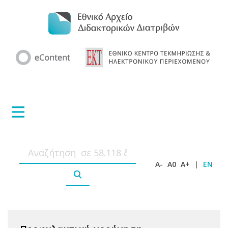
A-
A0
A+
|
EN