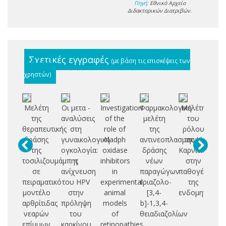
Πηγή:
Εθνικό Αρχείο
Διδακτορικών Διατριβών
.
Σχετικές εγγραφές
(με βάση τις επισκέψεις των
χρηστών)
Μελέτη
Οι μετα -
Investigation
Φαρμακολογική
Μελέτη
Η
της
αναλύσεις
of the
μελέτη
του
θεραπευτικής
στη
role of
της
ρόλου
χε
δράσης
γυναικολογική
Nadph
αντινεοπλασματικής
της L-
λ
της
ογκολογία:
oxidase
δράσης
Καρνιτίνης
τοσιλιζουμάμπης
η
inhibitors
νέων
στην
αν
σε
ανίχνευση
in
παραγώγων
παθογένεια
πειραματικό
του HPV
experimental
τριαζολο-
της
π
μοντέλο
στην
animal
[3,4-
ενδομητρίωση
α
αρθρίτιδας
πρόληψη
models
b]-1,3,4-
ε
νεαρών
του
of
θειαδιαζολίων
στ
επίμυων
καρκίνου
retinopathies