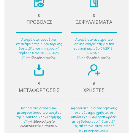
0
0
ΠΡΟΒΟΛΕΣ
ΞΕΦΥΛΛΙΣΜΑΤΑ
Αφορά στις μοναδικές
Αφορά στο άνοιγμα του
επισκέψεις της διδακτορικής
online αναγνώστη για την
διατριβής για την χρονική
χρονική περίοδο 07/2018 -
περίοδο 07/2018 - 07/2023.
07/2023.
Πηγή:
Google Analytics
.
Πηγή:
Google Analytics
.
9
6
ΜΕΤΑΦΟΡΤΩΣΕΙΣ
ΧΡΗΣΤΕΣ
Αφορά στο σύνολο των
Αφορά στους συνδεδεμένους
μεταφορτώσων του αρχείου
στο σύστημα χρήστες οι
της διδακτορικής διατριβής.
οποίοι έχουν αλληλεπιδράσει
Πηγή:
Εθνικό Αρχείο
με τη διδακτορική διατριβή.
Διδακτορικών Διατριβών
.
Ως επί το πλείστον, αφορά
τις μεταφορτώσεις.