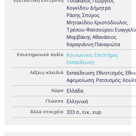
Εξεταστική επιτροπή
Τσιακάλος Γεώργιος
Κογκίδου Δήμητρα
Ράσης Σπύρος
Μητακίδου Χριστόδουλος
Τρέσου-Φατσούρου Ευαγγελί
Μαρβάκης Αθανάσιος
Καραγιάννη Παναγιώτα
Επιστημονικό πεδίο
Κοινωνικές Επιστήμες
Εκπαίδευση
Λέξεις-κλειδιά
Εκπαίδευση; Εθνοτισμός; Εθνι
Αφομοίωση; Ρατσισμός; Κουλ
Χώρα
Ελλάδα
Γλώσσα
Ελληνικά
Άλλα στοιχεία
333 σ., εικ., ευρ.