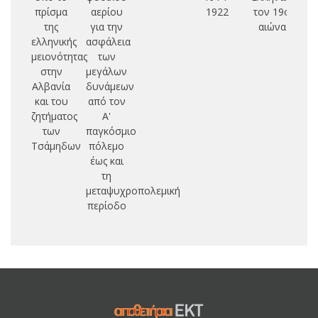
πρίσμα
αερίου
1922
τον 19ο
της
για την
αιώνα
π
ελληνικής
ασφάλεια
μειονότητας
των
μ
στην
μεγάλων
Αλβανία
δυνάμεων
μα
και του
από τον
ζητήματος
Α'
πο
των
παγκόσμιο
ετ
Τσάμηδων
πόλεμο
πο
έως και
τη
π
μεταψυχροπολεμική
τα
περίοδο