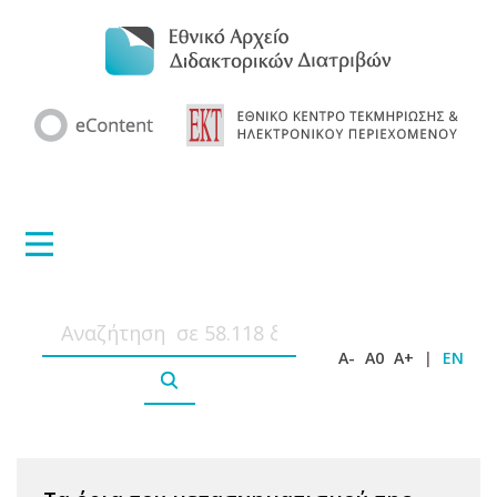
A-
A0
A+
|
EN