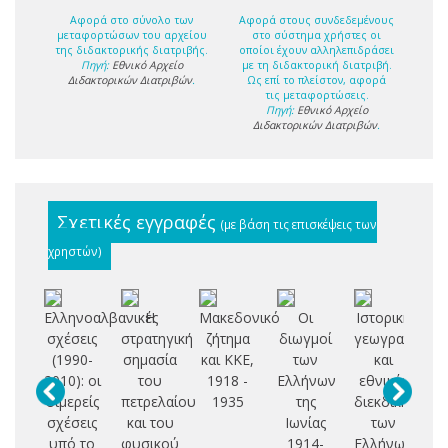
Αφορά στο σύνολο των
Αφορά στους συνδεδεμένους
μεταφορτώσων του αρχείου
στο σύστημα χρήστες οι
της διδακτορικής διατριβής.
οποίοι έχουν αλληλεπιδράσει
Πηγή:
Εθνικό Αρχείο
με τη διδακτορική διατριβή.
Διδακτορικών Διατριβών
.
Ως επί το πλείστον, αφορά
τις μεταφορτώσεις.
Πηγή:
Εθνικό Αρχείο
Διδακτορικών Διατριβών
.
Σχετικές εγγραφές
(με βάση τις επισκέψεις των
χρηστών)
Ελληνοαλβανικές
Η
Μακεδονικό
Οι
Ιστορική
Μ
σχέσεις
στρατηγική
ζήτημα
διωγμοί
γεωγραφία
(1990-
σημασία
και ΚΚΕ,
των
και
ε
2010): οι
του
1918 -
Ελλήνων
εθνικές
τα
διμερείς
πετρελαίου
1935
της
διεκδικήσεις
σχέσεις
και του
Ιωνίας
των
ετ
υπό το
φυσικού
1914-
Ελλήνων